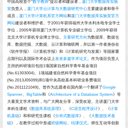
中国高校首个“
数字教师
”提出者和建设者，
厦门大学数据库实验
室
负责人，
厦门大学云计算与大数据研究中心
主要建设者和骨干
成员，
厦门大学计算机系官方网站
和
厦门大学数据库实验室官方
网站
建设者和维护者。于2001年获得福州大学水利水电专业学士
学位，2005年获得厦门大学计算机专业硕士学位，2009年获得
北京大学计算机专业博士学位。
主要研究方向
为数据库、数据仓
库、数据挖掘、大数据、云计算和物联网，并以第一作者身份在
《软件学报》《计算机学报》和《计算机研究与发展》等国家重
点期刊以及国际学术会议上
发表多篇学术论文
。作为项目负责人
主持的科研项目包括1项国家自然科学青年基金项目
(No.61303004)、1项福建省自然科学青年基金项目
(No.2013J05099)和1项中央高校基本科研业务费项目
(No.2011121049)。曾作为志愿者在国内第一个翻译了
Google
Spanner
、
BigTable
和《
Architecture of a Database System
》等
大量英文学术资料，与广大网友分享，深受欢迎。主讲厦门大学
本科生课程《
数据库系统原理
》、《
C语言程序设计
》、《
计算
机基础
》和和研究生课程《
分布式数据库
》、《
大数据技术基
础
》，在教学过程中形成
班级网站
、
结课仪式
、师生互动等创新