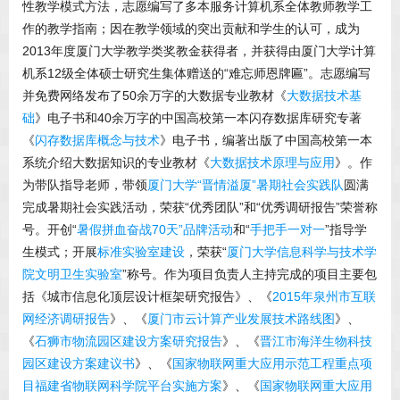
性教学模式方法，志愿编写了多本服务计算机系全体教师教学工
作的教学指南；因在教学领域的突出贡献和学生的认可，成为
2013年度厦门大学教学类奖教金获得者，并获得由厦门大学计算
机系12级全体硕士研究生集体赠送的“难忘师恩牌匾”。志愿编写
并免费网络发布了50余万字的大数据专业教材《
大数据技术基
础
》电子书和40余万字的中国高校第一本闪存数据库研究专著
《
闪存数据库概念与技术
》电子书，编著出版了中国高校第一本
系统介绍大数据知识的专业教材《
大数据技术原理与应用
》。作
为带队指导老师，带领
厦门大学“晋情溢厦”暑期社会实践队
圆满
完成暑期社会实践活动，荣获“优秀团队”和“优秀调研报告”荣誉称
号。开创“
暑假拼血奋战70天”品牌活动
和“
手把手一对一
”指导学
生模式；开展
标准实验室建设
，荣获“
厦门大学信息科学与技术学
院文明卫生实验室
”称号。作为项目负责人主持完成的项目主要包
括《城市信息化顶层设计框架研究报告》、《
2015年泉州市互联
网经济调研报告
》、《
厦门市云计算产业发展技术路线图
》、
《
石狮市物流园区建设方案研究报告
》、《
晋江市海洋生物科技
园区建设方案建议书
》、《
国家物联网重大应用示范工程重点项
目福建省物联网科学院平台实施方案
》、《
国家物联网重大应用