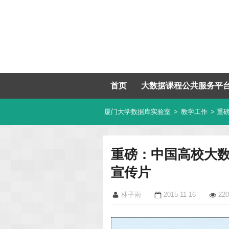
首页
大数据课程公共服务平
厦门大学数据库实验室
>
教学工作
> 重
重磅：中国高校大数
宣传片
林子雨
2015-11-16
220