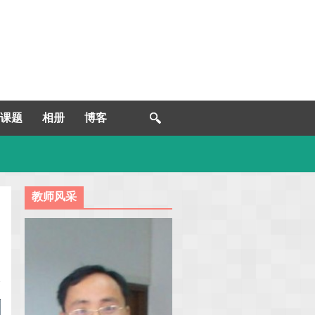
课题
相册
博客
教师风采