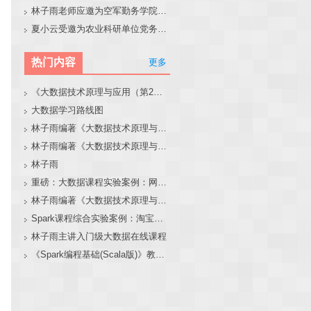
林子雨老师应邀为空军勤务学院做大模型和智能体讲座
夏小云受邀为农业科研单位党务工作者作专题报告
热门内容
更多
《大数据技术原理与应用（第2版）》教材官网
大数据学习路线图
林子雨编著《大数据技术原理与应用（第3版）》教材官网
林子雨编著《大数据技术原理与应用》教材配套大数据软件安装和编程实践指南
林子雨
重磅：大数据课程实验案例：网站用户行为分析（免费共享）
林子雨编著《大数据技术原理与应用（第3版）》教材配套大数据软件安装和编程实践指南
Spark课程综合实验案例：淘宝双11数据分析与预测
林子雨主讲入门级大数据在线课程
《Spark编程基础(Scala版)》教材官网