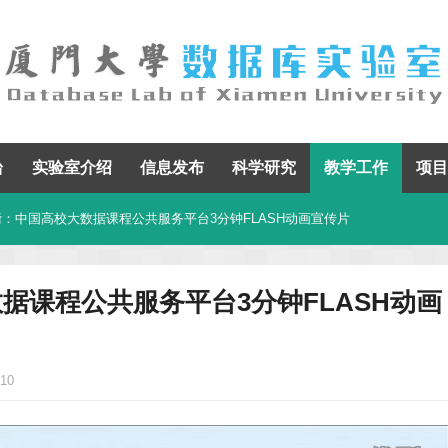
台
实验室介绍
信息发布
科学研究
教学工作
项目
磅：中国高校大数据课程公共服务平台3分钟FLASH动画宣传片
据课程公共服务平台3分钟FLASH动画
10