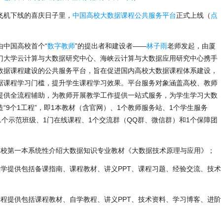
大飞机下线的喜庆日子里，
中国高校大数据课程公共服务平台
正式上线（
点
由中国高校首个“
数字教师
”的提出者和建设者——
林子雨
老师发起，由厦
门大学云计算与大数据研究中心、海峡云计算与大数据应用研究中心携手
数据课程建设的公共服务平台，旨在促进国内高校大数据课程体系建设，
据课程学习门槛，提升学生课程学习效果。平台服务对象涵盖高校、教师
提供全流程辅助，为教师开展教学工作提供一站式服务，为学生学习大数
“9个1工程”，即1本教材（含官网）、1个教师服务站、1个学生服务
1个示范班级、1门在线课程、1个交流群（QQ群、微信群）和1个保障团
高校第一本系统性介绍大数据知识专业教材《大数据技术原理与应用》；
学提供包括备课指南、课程教材、讲义PPT、课程习题、经验交流、技术
程提供包括课程教材、自学教程、讲义PPT、技术资料、学习博客、进阶