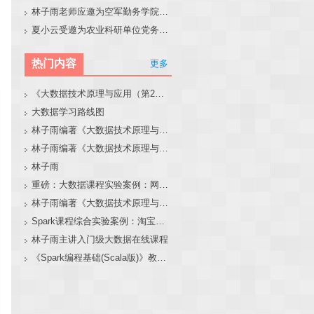
林子雨老师应邀为空军勤务学院做大模型和智能体讲座
夏小云受邀为农业科研单位党务工作者作专题报告
热门内容
更多
《大数据技术原理与应用（第2版）》教材官网
大数据学习路线图
林子雨编著《大数据技术原理与应用（第3版）》教材官网
林子雨编著《大数据技术原理与应用》教材配套大数据软件安装和编程实践指南
林子雨
重磅：大数据课程实验案例：网站用户行为分析（免费共享）
林子雨编著《大数据技术原理与应用（第3版）》教材配套大数据软件安装和编程实践指南
Spark课程综合实验案例：淘宝双11数据分析与预测
林子雨主讲入门级大数据在线课程
《Spark编程基础(Scala版)》教材官网