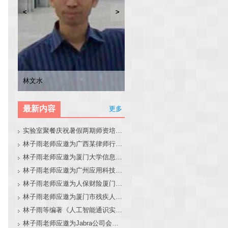
<
>
林子雨
张东站
冯少荣
林文水
最新内容
更多
实验室聚餐庆祝暑假两期师资培训班圆满结束
林子雨老师应邀为广西某律师行业培训班做大模型和智能体讲座
林子雨老师应邀为厦门大学信息学院全国中学生夏令营做大模型讲座
林子雨老师应邀为广州应用科技学院做大模型和智能体讲座
林子雨老师应邀为人保财险厦门分公司做大模型和智能体讲座
林子雨老师应邀为厦门市残疾人联合会做大模型和智能体讲座
林子雨等编著《人工智能通识实践教程》教材官网
林子雨老师应邀为Jabra公司会议做大模型和智能体报告