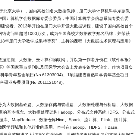
业于北京大学），国内高校知名大数据教师，厦门大学计算机科学系副教
中国计算机学会数据库专委会委员，中国计算机学会信息系统专委会委
和建设者。2013年开始在厦门大学开设大数据课程，建设了国内高校首个
络访问量超过1000万次，成为全国高校大数据教学知名品牌，并荣获
“2018年厦门大学教学成果特等奖”，主持的课程《大数据技术原理与应用》
。
数据挖掘、大数据、云计算和物联网，并以第一作者身份在《软件学报》
展》等国家重点期刊以及国际学术会议上发表多篇学术论文。作为项目负
学青年基金项目(No.61303004)、1项福建省自然科学青年基金项目
本科研业务费项目(No.2011121049)。
分为大数据基础篇、大数据存储与管理篇、大数据处理与分析篇、大数据
的基本概念、大数据处理架构Hadoop、分布式文件系统HDFS、分布式
库、MapReduce、数据仓库Hive、Spark、流计算、Flink、图计算、
学领域和其他行业的应用。本书在Hadoop、HDFS、HBase、
和Flink等重要章节安排了入门级的实践操作，以便读者更好地学习和掌握大数据关