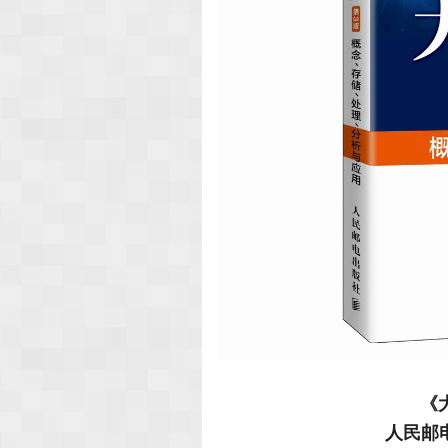
《
人民邮电出