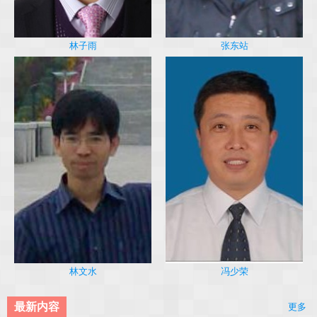
林子雨
张东站
冯少荣
林文水
最新内容
更多