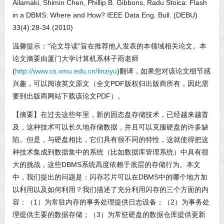
Ailamaki, Shimin Chen, Phillip B. Gibbons, Radu Stoica: Flash
in a DBMS: Where and How? IEEE Data Eng. Bull. (DEBU)
33(4):28-34 (2010)
温馨提示：“论文导读”旨在推荐他人发表的本领域相关论文。本
论文摘要由厦门大学计算机系林子雨老师
(
http://www.cs.xmu.edu.cn/linziyu
)翻译，如果您对该论文细节感
兴趣，可以阅读英文原文（全文PDF版权归出版商所有，因此需
要到出版商网站下载该论文PDF）。
【摘要】在过去这些年里，新的固态盘存储技术，已经越来越普
及，这种技术可以长久地存储数据，并且可以克服硬盘的许多缺
陷。但是，与硬盘相比，它们具有很不同的特性，这就使得把这
种技术集成到数据集中的系统（比如数据库管理系统）中具有很
大的挑战，这些DBMS系统高度依赖于底层的存储行为。本文
中，我们提出的问题是：闪存芯片可以在DBMS中的哪个地方加
以利用以及如何利用？我们描述了充分利用闪存的三个方面的内
容：（1）为常驻内存的事务处理提供日志设备；（2）为事务处
理提供主要的数据存储；（3）为常驻硬盘的数据仓库提供更新