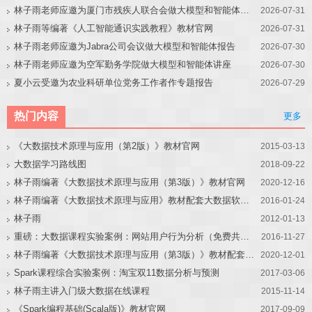
林子雨老师应邀为厦门市残疾人联合会做大模型和智能体讲座
2026-07-31
林子雨等编著《人工智能通识实践教程》教材官网
2026-07-31
林子雨老师应邀为Jabra公司会议做大模型和智能体报告
2026-07-30
林子雨老师应邀为空军勤务学院做大模型和智能体讲座
2026-07-30
夏小云受邀为农业科研单位党务工作者作专题报告
2026-07-29
热门内容
更多
《大数据技术原理与应用（第2版）》教材官网
2015-03-13
大数据学习路线图
2018-09-22
林子雨编著《大数据技术原理与应用（第3版）》教材官网
2020-12-16
林子雨编著《大数据技术原理与应用》教材配套大数据软件安装和编程实践指南
2016-01-24
林子雨
2012-01-13
重磅：大数据课程实验案例：网站用户行为分析（免费共享）
2016-11-27
林子雨编著《大数据技术原理与应用（第3版）》教材配套大数据软件安装和编程实践指南
2020-12-01
Spark课程综合实验案例：淘宝双11数据分析与预测
2017-03-06
林子雨主讲入门级大数据在线课程
2015-11-14
《Spark编程基础(Scala版)》教材官网
2017-09-09