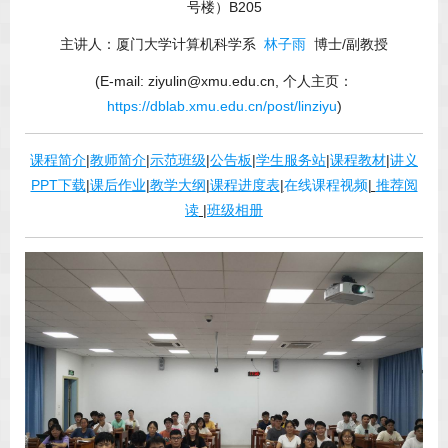
号楼）B205
主讲人：厦门大学计算机科学系
林子雨
博士/副教授
(E-mail: ziyulin@xmu.edu.cn, 个人主页：
https://dblab.xmu.edu.cn/post/linziyu
)
课程简介
|
教师简介
|
示范班级
|
公告板
|
学生服务站
|
课程教材
|
讲义
PPT下载
|
课后作业
|
教学大纲
|
课程进度表
|
在线课程视频
|
推荐阅
读
|
班级相册