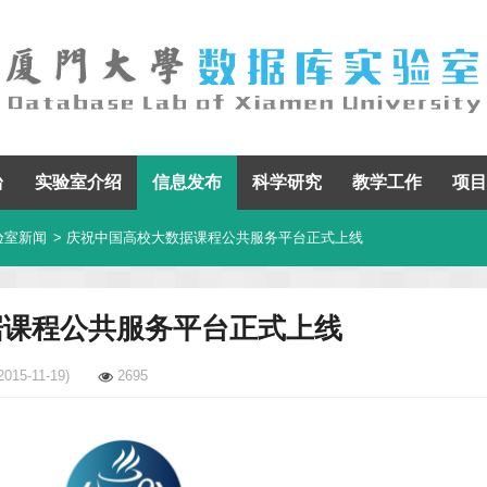
台
实验室介绍
信息发布
科学研究
教学工作
项目
验室新闻
> 庆祝中国高校大数据课程公共服务平台正式上线
据课程公共服务平台正式上线
2015-11-19)
2695