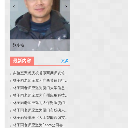
<
>
林子雨
张东站
冯少荣
林文水
最新内容
更多
实验室聚餐庆祝暑假两期师资培训班圆满结束
林子雨老师应邀为广西某律师行业培训班做大模型和智能体讲座
林子雨老师应邀为厦门大学信息学院全国中学生夏令营做大模型讲座
林子雨老师应邀为广州应用科技学院做大模型和智能体讲座
林子雨老师应邀为人保财险厦门分公司做大模型和智能体讲座
林子雨老师应邀为厦门市残疾人联合会做大模型和智能体讲座
林子雨等编著《人工智能通识实践教程》教材官网
林子雨老师应邀为Jabra公司会议做大模型和智能体报告