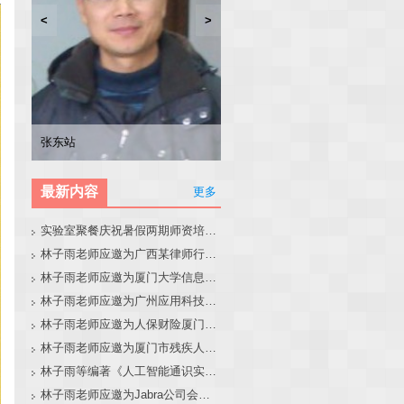
<
>
林子雨
张东站
冯少荣
林文水
最新内容
更多
实验室聚餐庆祝暑假两期师资培训班圆满结束
林子雨老师应邀为广西某律师行业培训班做大模型和智能体讲座
林子雨老师应邀为厦门大学信息学院全国中学生夏令营做大模型讲座
林子雨老师应邀为广州应用科技学院做大模型和智能体讲座
林子雨老师应邀为人保财险厦门分公司做大模型和智能体讲座
林子雨老师应邀为厦门市残疾人联合会做大模型和智能体讲座
林子雨等编著《人工智能通识实践教程》教材官网
林子雨老师应邀为Jabra公司会议做大模型和智能体报告