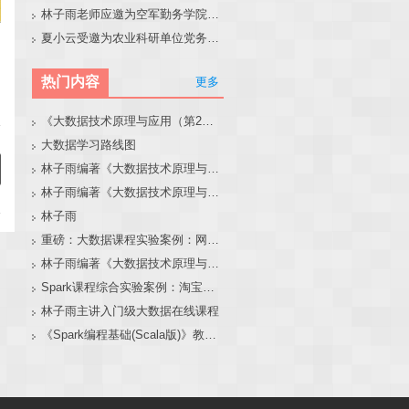
林子雨老师应邀为空军勤务学院做大模型和智能体讲座
夏小云受邀为农业科研单位党务工作者作专题报告
热门内容
更多
《大数据技术原理与应用（第2版）》教材官网
大数据学习路线图
林子雨编著《大数据技术原理与应用（第3版）》教材官网
林子雨编著《大数据技术原理与应用》教材配套大数据软件安装和编程实践指南
林子雨
重磅：大数据课程实验案例：网站用户行为分析（免费共享）
林子雨编著《大数据技术原理与应用（第3版）》教材配套大数据软件安装和编程实践指南
Spark课程综合实验案例：淘宝双11数据分析与预测
林子雨主讲入门级大数据在线课程
《Spark编程基础(Scala版)》教材官网