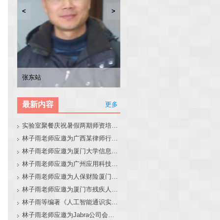
<
>
林子雨
张东站
冯少荣
林文水
最新内容
更多
实验室聚餐庆祝暑假两期师资培训班圆满结束
林子雨老师应邀为广西某律师行业培训班做大模型和智能体讲座
林子雨老师应邀为厦门大学信息学院全国中学生夏令营做大模型讲座
林子雨老师应邀为广州应用科技学院做大模型和智能体讲座
林子雨老师应邀为人保财险厦门分公司做大模型和智能体讲座
林子雨老师应邀为厦门市残疾人联合会做大模型和智能体讲座
林子雨等编著《人工智能通识实践教程》教材官网
林子雨老师应邀为Jabra公司会议做大模型和智能体报告