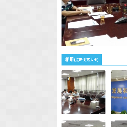
相册
(点击浏览大图)