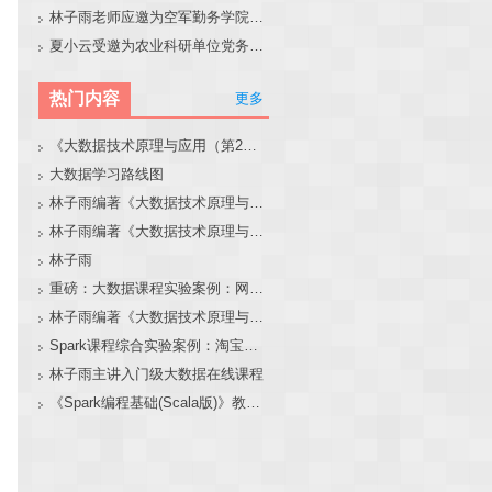
林子雨老师应邀为空军勤务学院做大模型和智能体讲座
夏小云受邀为农业科研单位党务工作者作专题报告
热门内容
更多
《大数据技术原理与应用（第2版）》教材官网
大数据学习路线图
林子雨编著《大数据技术原理与应用（第3版）》教材官网
林子雨编著《大数据技术原理与应用》教材配套大数据软件安装和编程实践指南
林子雨
重磅：大数据课程实验案例：网站用户行为分析（免费共享）
林子雨编著《大数据技术原理与应用（第3版）》教材配套大数据软件安装和编程实践指南
Spark课程综合实验案例：淘宝双11数据分析与预测
林子雨主讲入门级大数据在线课程
《Spark编程基础(Scala版)》教材官网