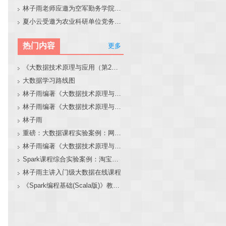
林子雨老师应邀为空军勤务学院做大模型和智能体讲座
夏小云受邀为农业科研单位党务工作者作专题报告
热门内容
更多
《大数据技术原理与应用（第2版）》教材官网
大数据学习路线图
林子雨编著《大数据技术原理与应用（第3版）》教材官网
林子雨编著《大数据技术原理与应用》教材配套大数据软件安装和编程实践指南
林子雨
重磅：大数据课程实验案例：网站用户行为分析（免费共享）
林子雨编著《大数据技术原理与应用（第3版）》教材配套大数据软件安装和编程实践指南
Spark课程综合实验案例：淘宝双11数据分析与预测
林子雨主讲入门级大数据在线课程
《Spark编程基础(Scala版)》教材官网