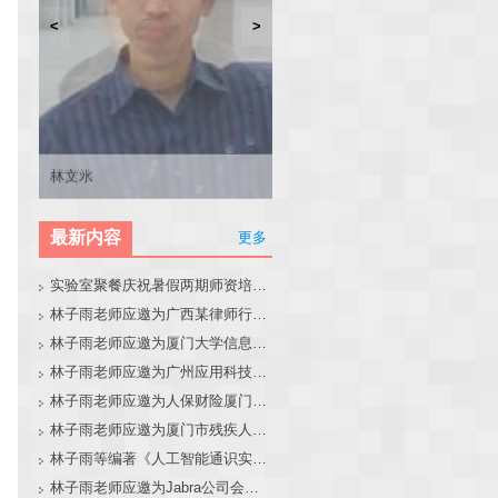
<
>
林子雨
张东站
冯少荣
林文水
最新内容
更多
实验室聚餐庆祝暑假两期师资培训班圆满结束
林子雨老师应邀为广西某律师行业培训班做大模型和智能体讲座
林子雨老师应邀为厦门大学信息学院全国中学生夏令营做大模型讲座
林子雨老师应邀为广州应用科技学院做大模型和智能体讲座
林子雨老师应邀为人保财险厦门分公司做大模型和智能体讲座
林子雨老师应邀为厦门市残疾人联合会做大模型和智能体讲座
林子雨等编著《人工智能通识实践教程》教材官网
林子雨老师应邀为Jabra公司会议做大模型和智能体报告