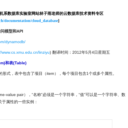
算机系数据库实验室网站林子雨老师的云数据库技术资料专区
rch/documentation/cloud_database
]
访问模型和API
com/dynamodb/
://www.cs.xmu.edu.cn/linziyu
) 翻译时间：
2012
年
5
月
4
日星期五
m)和表(Table)
织成表的形式，表中包含了项目（item），每个项目包含1个或多个属性。
-value pair），“名称”必须是一个字符串，“值”可以是一个字符串、数
关于属性的一些实例：