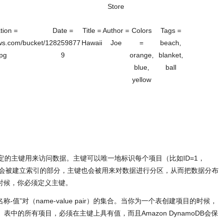
Store
tion =
Date =
Title =
Author =
Colors
Tags =
ws.com/bucket/
128259877
Hawaii
Joe
=
beach,
jpg
9
orange,
blanket,
blue,
ball
yellow
定的主键用来访问数据。主键可以唯一地标识每个项目（比如ID=1，
中唯一会被建立索引的部分，主键也会被用来对数据进行分区，从而把数据分布
时候，你必须定义主键。
-值”对（name-value pair）的集合。当你为一个表创建项目的时候，
表中的所有项目，必须在主键上具有值，而且Amazon DynamoDB会保