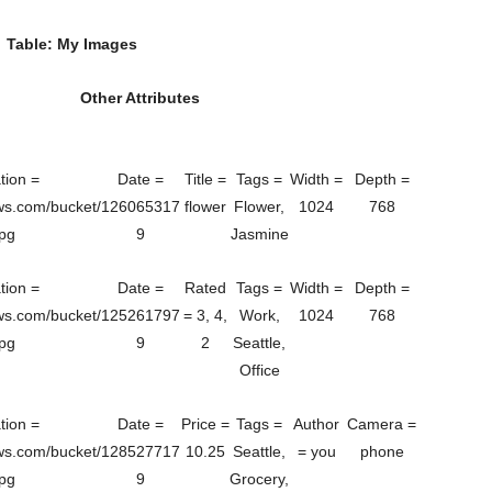
Table: My Images
Other Attributes
tion =
Date =
Title =
Tags =
Width =
Depth =
ws.com/bucket/
126065317
flower
Flower,
1024
768
jpg
9
Jasmine
tion =
Date =
Rated
Tags =
Width =
Depth =
ws.com/bucket/
125261797
= 3, 4,
Work,
1024
768
jpg
9
2
Seattle,
Office
tion =
Date =
Price =
Tags =
Author
Camera =
ws.com/bucket/
128527717
10.25
Seattle,
= you
phone
jpg
9
Grocery,