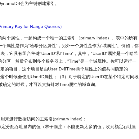
namoDB会为主键创建索引。
ry Key for Range Queries）
性，一起构成一个唯一的主索引（primary index）。表中的所有
个属性是作为“哈希分区属性”，另外一个属性是作为“域属性”。例如，你
”的表，它具有组合主键“UserID”和“Time”，其中，“UserID”属性是一个哈希
分区，然后分布到多个服务器上，“Time”是一个域属性。你可以运行一
的项目，这个项目是由UserID和Time两个属性上的值共同确定的；
个时候会使用UserID属性；（3）对于特定的UserID在某个特定时间段
桶被确定的时候，才可以支持针对Time属性的域查询。
定用来进行数据访问的主索引(primary index)；
的表，更新额定分配吞吐量内的值（林子雨注：不能更新太多的值，收到额定吞吐量