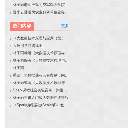
林子雨老师应邀为空军勤务学院做大模型和智能体讲座
夏小云受邀为农业科研单位党务工作者作专题报告
热门内容
更多
《大数据技术原理与应用（第2版）》教材官网
大数据学习路线图
林子雨编著《大数据技术原理与应用（第3版）》教材官网
林子雨编著《大数据技术原理与应用》教材配套大数据软件安装和编程实践指南
林子雨
重磅：大数据课程实验案例：网站用户行为分析（免费共享）
林子雨编著《大数据技术原理与应用（第3版）》教材配套大数据软件安装和编程实践指南
Spark课程综合实验案例：淘宝双11数据分析与预测
林子雨主讲入门级大数据在线课程
《Spark编程基础(Scala版)》教材官网