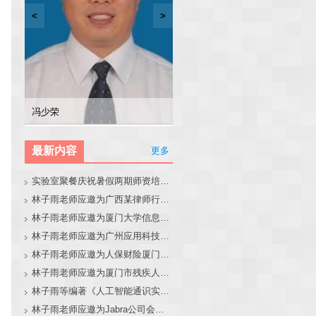
<
>
林子雨
张东站
冯少荣
林文水
最新内容
更多
实验室聚餐庆祝暑假两期师资培训班圆满结束
林子雨老师应邀为广西某律师行业培训班做大模型和智能体讲座
林子雨老师应邀为厦门大学信息学院全国中学生夏令营做大模型讲座
林子雨老师应邀为广州应用科技学院做大模型和智能体讲座
林子雨老师应邀为人保财险厦门分公司做大模型和智能体讲座
林子雨老师应邀为厦门市残疾人联合会做大模型和智能体讲座
林子雨等编著《人工智能通识实践教程》教材官网
林子雨老师应邀为Jabra公司会议做大模型和智能体报告