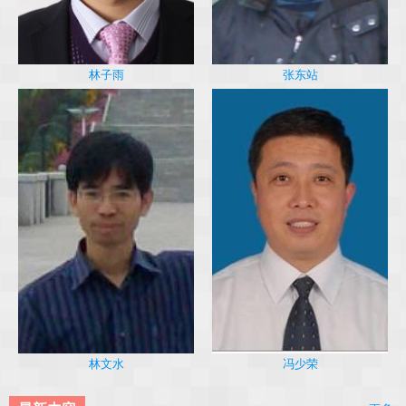
林子雨
张东站
冯少荣
林文水