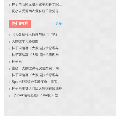
林子雨老师应邀为空军勤务学院做大模型和智能体讲座
夏小云受邀为农业科研单位党务工作者作专题报告
热门内容
更多
《大数据技术原理与应用（第2版）》教材官网
大数据学习路线图
林子雨编著《大数据技术原理与应用（第3版）》教材官网
林子雨编著《大数据技术原理与应用》教材配套大数据软件安装和编程实践指南
林子雨
重磅：大数据课程实验案例：网站用户行为分析（免费共享）
林子雨编著《大数据技术原理与应用（第3版）》教材配套大数据软件安装和编程实践指南
Spark课程综合实验案例：淘宝双11数据分析与预测
林子雨主讲入门级大数据在线课程
《Spark编程基础(Scala版)》教材官网