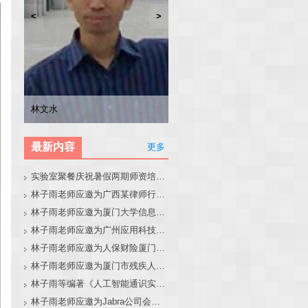
<
>
林子雨
张东站
冯少荣
林文水
最新内容
更多
实验室聚餐庆祝暑假两期师资培训班圆满结束
林子雨老师应邀为广西某律师行业培训班做大模型和智能体讲座
林子雨老师应邀为厦门大学信息学院全国中学生夏令营做大模型讲座
林子雨老师应邀为广州应用科技学院做大模型和智能体讲座
林子雨老师应邀为人保财险厦门分公司做大模型和智能体讲座
林子雨老师应邀为厦门市残疾人联合会做大模型和智能体讲座
林子雨等编著《人工智能通识实践教程》教材官网
林子雨老师应邀为Jabra公司会议做大模型和智能体报告