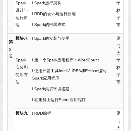
Spark
l Spark运行架构
学
设计与
林
l RDD的设计与运行原理
运行原
子
l Spark的部署模式
理
雨
模块八
l Spark的安装与使用
厦
第
门
5
大
天
Spark
l 第一个Spark应用程序：WordCount
学
安装和
林
l 使用开发工具IntelliJ IDEA和Eclipse编写
使用方
子
Spark应用程序
法
雨
l Spark集群环境搭建
l 在集群上运行Spark应用程序
模块九
l RDD编程
厦
门
大