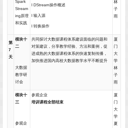
Spark
林
l DStream操作概述
Stream
子
l 输入源
ing原理
雨
和实践
l 转换操作
模块十
共同探讨大数据课程体系建设面临的问题和
厦
第
二
对策建议，分享教学经验、方法和案例，促
门
7
进成熟的大数据课程体系的快速复制传播，
大
天
加快推进国内高校大数据教学水平不断提升
学
大数据
林
教学研
子
讨会
雨
模块十
参观企业
厦
三
培训课程全部结束
门
大
学
参观企
夏