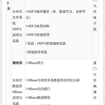
门
2
大
天
分布式
l HDFS相关概念（块、数据节点、名称节
学
文件系
点）
林
统
子
l HDFS体系结构
HDFS
雨
l HDFS存储原理
原理与
实践
l 实战：HDFS初级编程实践
l 现场指导答疑
模块四
l HBase简介
厦
门
大
分布式
l HBase与传统关系数据库的对比分析
学
数据库
陶
l HBase访问接口
HBase
继
l HBase数据模型
原理与
平
实践