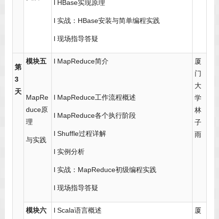
l HBase实现原理
l 实战：HBase安装与简单编程实践
l 现场指导答疑
模块五
l MapReduce简介
厦
第
门
3
大
天
MapRe
l MapReduce工作流程概述
学
duce原
林
l MapReduce各个执行阶段
理
子
l Shuffle过程详解
雨
与实践
l 实例分析
l 实战：MapReduce初级编程实践
l 现场指导答疑
模块六
l Scala语言概述
厦