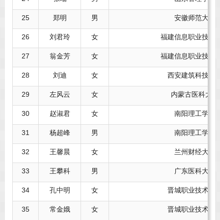
25
郑明
男
安徽师范大学
26
刘君玲
女
福建信息职业技术
27
翁金芳
女
福建信息职业技术
28
刘迪
女
西安建筑科技大
29
左风云
女
内蒙古医科大学
30
赵淑君
女
南阳理工学院
31
杨超峰
男
南阳理工学院
32
王馨晨
女
兰州财经大学
33
王攀科
男
广东医科大学
34
孔中明
女
晋城职业技术学
35
常金娥
女
晋城职业技术学