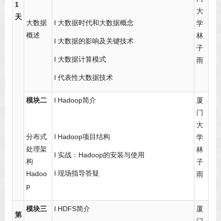
1
大
天
大数据
l 大数据时代和大数据概念
学
概述
林
l 大数据的影响及关键技术
子
l 大数据计算模式
雨
l 代表性大数据技术
模块二
l Hadoop简介
厦
门
大
分布式
l Hadoop项目结构
学
处理架
林
l 实战：Hadoop的安装与使用
构
子
l 现场指导答疑
Hadoo
雨
p
模块三
l HDFS简介
厦
第