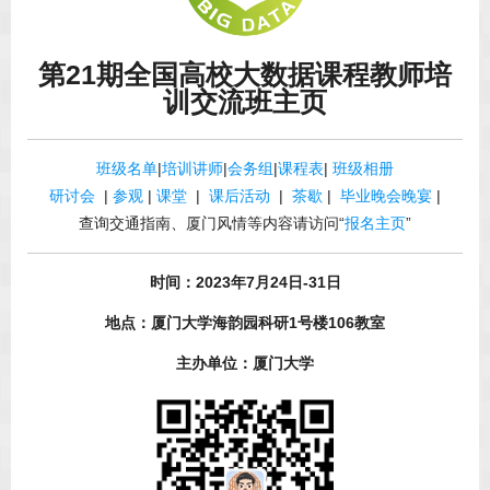
第21期全国高校大数据课程教师培
训交流班主页
班级名单
|
培训讲师
|
会务组
|
课程表
|
班级相册
研讨会
|
参观
|
课堂
|
课后活动
|
茶歇
|
毕业晚会晚宴
|
查询交通指南、厦门风情等内容请访问“
报名主页
”
时间：2023年7月24日-31日
地点：厦门大学海韵园科研1号楼106教室
主办单位：厦门大学