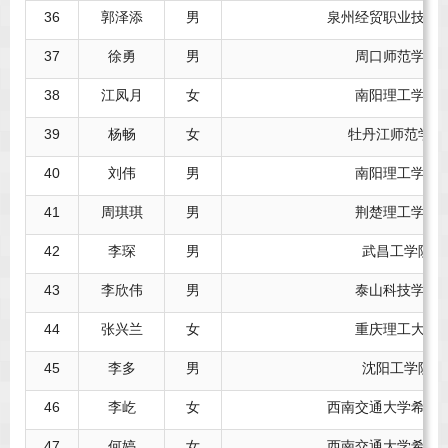
36
郭泽添
男
泉州经贸职业技术
37
徐勇
男
周口师范学院
38
江凤月
女
南阳理工学院
39
杨畅
女
牡丹江师范学院
40
刘伟
男
南阳理工学院
41
周琪琪
男
荆楚理工学院
42
李琛
男
武昌工学院
43
李欣伟
男
泰山科技学院
44
张兴兰
女
重庆理工大学
45
李多
男
沈阳工学院
46
李屹
女
西南交通大学希望
47
何婷
女
西南交通大学希望