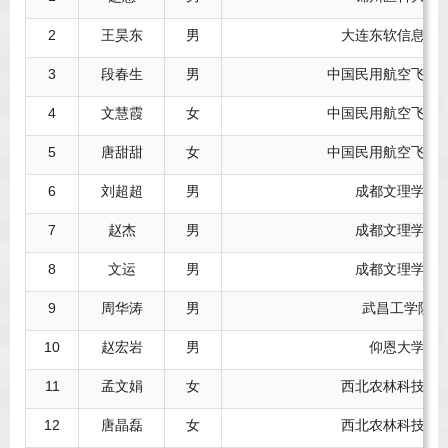
2
王昊东
男
大连东软信息学
3
段春生
男
中国民用航空飞行
4
文慧霞
女
中国民用航空飞行
5
唐甜甜
女
中国民用航空飞行
6
刘超超
男
成都文理学院
7
赵杰
男
成都文理学院
8
文运
男
成都文理学院
9
周华涛
男
武昌工学院
10
赵宏岩
男
仰恩大学
11
孟文娟
女
西北农林科技大
12
唐晶磊
女
西北农林科技大