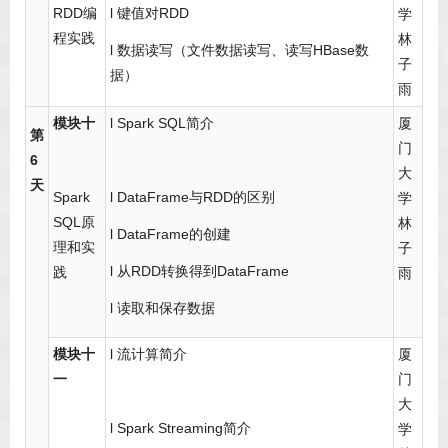
RDD编
l 键值对RDD
学
程实践
林
l 数据读写（文件数据读写、读写HBase数
子
据）
雨
模块十
l Spark SQL简介
厦
第
门
6
大
天
Spark
l DataFrame与RDD的区别
学
SQL原
林
l DataFrame的创建
理和实
子
l 从RDD转换得到DataFrame
践
雨
l 读取和保存数据
模块十
l 流计算简介
厦
一
门
大
l Spark Streaming简介
学