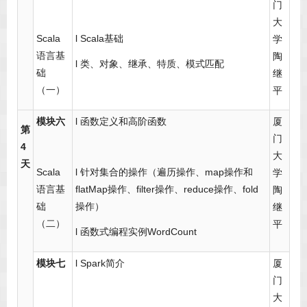
门
大
Scala
l Scala基础
学
语言基
陶
l 类、对象、继承、特质、模式匹配
础
继
（一）
平
模块六
l 函数定义和高阶函数
厦
第
门
4
大
天
Scala
l 针对集合的操作（遍历操作、map操作和
学
语言基
flatMap操作、filter操作、reduce操作、fold
陶
础
操作）
继
（二）
平
l 函数式编程实例WordCount
模块七
l Spark简介
厦
门
大