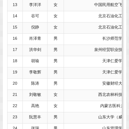
13
李洋洋
女
中国民用航空飞行
14
谷可
女
北京石油化工学
15
倪静
女
北京石油化工学
16
肖泽青
男
长沙师范学院
17
洪华剑
男
泉州经贸职业技术
18
胡瑜
男
天津仁爱学院
19
李敬辉
男
天津仁爱学院
20
陈涛
男
安徽财经大学
21
刘敬敏
女
西北农林科技大
22
高艳
女
内蒙古医科大学
23
阮慧丰
男
山东大学（威海
24
张瑞
男
山东管理学院