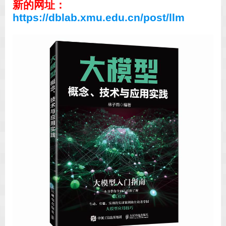
新的网址：
https://dblab.xmu.edu.cn/post/llm