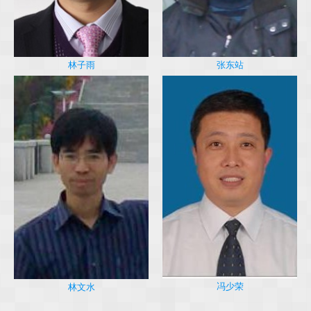
林子雨
张东站
冯少荣
林文水