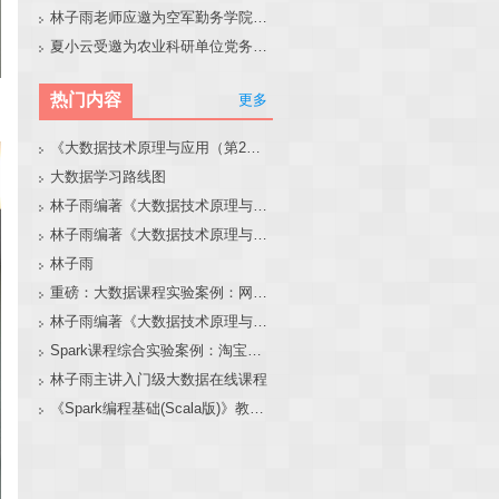
林子雨老师应邀为空军勤务学院做大模型和智能体讲座
夏小云受邀为农业科研单位党务工作者作专题报告
热门内容
更多
《大数据技术原理与应用（第2版）》教材官网
大数据学习路线图
林子雨编著《大数据技术原理与应用（第3版）》教材官网
林子雨编著《大数据技术原理与应用》教材配套大数据软件安装和编程实践指南
林子雨
重磅：大数据课程实验案例：网站用户行为分析（免费共享）
林子雨编著《大数据技术原理与应用（第3版）》教材配套大数据软件安装和编程实践指南
Spark课程综合实验案例：淘宝双11数据分析与预测
林子雨主讲入门级大数据在线课程
《Spark编程基础(Scala版)》教材官网