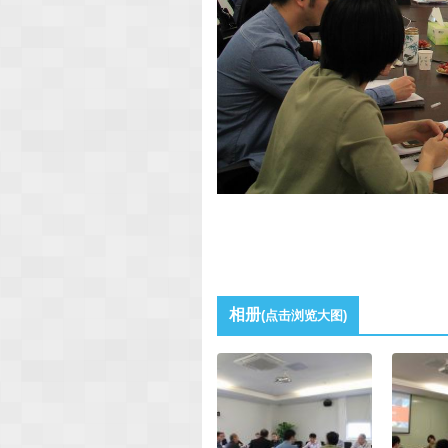
相册
(点击浏览大图)