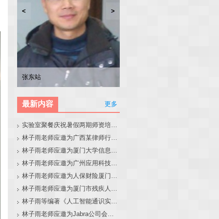
<
>
林子雨
张东站
冯少荣
林文水
最新内容
更多
实验室聚餐庆祝暑假两期师资培训班圆满结束
林子雨老师应邀为广西某律师行业培训班做大模型和智能体讲座
林子雨老师应邀为厦门大学信息学院全国中学生夏令营做大模型讲座
林子雨老师应邀为广州应用科技学院做大模型和智能体讲座
林子雨老师应邀为人保财险厦门分公司做大模型和智能体讲座
林子雨老师应邀为厦门市残疾人联合会做大模型和智能体讲座
林子雨等编著《人工智能通识实践教程》教材官网
林子雨老师应邀为Jabra公司会议做大模型和智能体报告