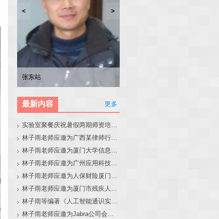
<
>
林子雨
张东站
冯少荣
林文水
最新内容
更多
实验室聚餐庆祝暑假两期师资培训班圆满结束
林子雨老师应邀为广西某律师行业培训班做大模型和智能体讲座
林子雨老师应邀为厦门大学信息学院全国中学生夏令营做大模型讲座
林子雨老师应邀为广州应用科技学院做大模型和智能体讲座
林子雨老师应邀为人保财险厦门分公司做大模型和智能体讲座
林子雨老师应邀为厦门市残疾人联合会做大模型和智能体讲座
林子雨等编著《人工智能通识实践教程》教材官网
林子雨老师应邀为Jabra公司会议做大模型和智能体报告