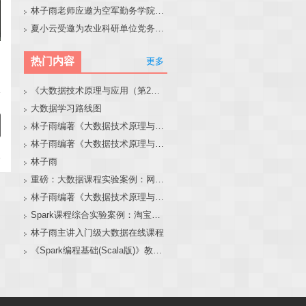
林子雨老师应邀为空军勤务学院做大模型和智能体讲座
夏小云受邀为农业科研单位党务工作者作专题报告
热门内容
更多
《大数据技术原理与应用（第2版）》教材官网
大数据学习路线图
林子雨编著《大数据技术原理与应用（第3版）》教材官网
林子雨编著《大数据技术原理与应用》教材配套大数据软件安装和编程实践指南
林子雨
重磅：大数据课程实验案例：网站用户行为分析（免费共享）
林子雨编著《大数据技术原理与应用（第3版）》教材配套大数据软件安装和编程实践指南
Spark课程综合实验案例：淘宝双11数据分析与预测
林子雨主讲入门级大数据在线课程
《Spark编程基础(Scala版)》教材官网