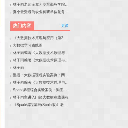
林子雨老师应邀为空军勤务学院做大模型和智能体讲座
夏小云受邀为农业科研单位党务工作者作专题报告
热门内容
更多
《大数据技术原理与应用（第2版）》教材官网
大数据学习路线图
林子雨编著《大数据技术原理与应用（第3版）》教材官网
林子雨编著《大数据技术原理与应用》教材配套大数据软件安装和编程实践指南
林子雨
重磅：大数据课程实验案例：网站用户行为分析（免费共享）
林子雨编著《大数据技术原理与应用（第3版）》教材配套大数据软件安装和编程实践指南
Spark课程综合实验案例：淘宝双11数据分析与预测
林子雨主讲入门级大数据在线课程
《Spark编程基础(Scala版)》教材官网