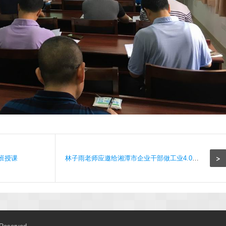
>
班授课
林子雨老师应邀给湘潭市企业干部做工业4.0报告