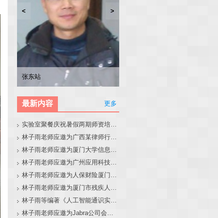
<
>
林子雨
张东站
冯少荣
林文水
最新内容
更多
实验室聚餐庆祝暑假两期师资培训班圆满结束
林子雨老师应邀为广西某律师行业培训班做大模型和智能体讲座
林子雨老师应邀为厦门大学信息学院全国中学生夏令营做大模型讲座
林子雨老师应邀为广州应用科技学院做大模型和智能体讲座
林子雨老师应邀为人保财险厦门分公司做大模型和智能体讲座
林子雨老师应邀为厦门市残疾人联合会做大模型和智能体讲座
林子雨等编著《人工智能通识实践教程》教材官网
林子雨老师应邀为Jabra公司会议做大模型和智能体报告