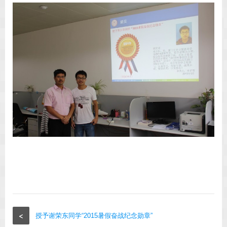
<
授予谢荣东同学“2015暑假奋战纪念勋章”