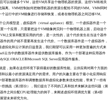
且可以创建多个VM，这些VM共享这个物理机器的资源。这些VM有相关
隔离。VMM控制如何把物理机器的资源分配给不同的VMM。VMM同时
一个运行中的VM镜像进行存储和恢复，或者在物理机器之间迁移VM。
是，虚拟器件（virtual appliance）模型。一个虚拟器件是一个
配置一个应用，只需要把这个VM镜像拷贝到一个物理机器上面，启动这个
在VM上安装和配置应用的代价，是一次性的，这个代价发生在当这个器件
此后，这个器件的用户就不需要再发生这个代价。一个数据库器件是一个虚拟器件，
着虚拟化和云计算的日益普及，我们期望可以采用一种更加普遍的方式来
aaS云当中的数据库器件来提供数据库服务。作为一个部署这种应用器件
L\ORACLE和Microsoft SQL Server应用器件服务。
是，如果在这些环境下获得最好的数据库性能。云供应商对两个方面的
用和以最小的资源满足用户的需求。用户的兴趣主要在于最小化应用响应
中部署数据库器件和调整数据库和虚拟化参数来优化性能，带来了一些有
一些挑战（第2部分），我们提出了不同的工具和技术来解决这些问题（第
器件之间分配CPU处理能力的例子，来阐述虚拟环境调优方案（第4部
并展望未来研究方向。