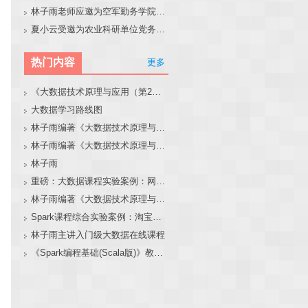
林子雨老师应邀为空军勤务学院做大模型和智能体讲座
夏小云受邀为农业科研单位党务工作者作专题报告
热门内容
更多
《大数据技术原理与应用（第2版）》教材官网
大数据学习路线图
林子雨编著《大数据技术原理与应用（第3版）》教材官网
林子雨编著《大数据技术原理与应用》教材配套大数据软件安装和编程实践指南
林子雨
重磅：大数据课程实验案例：网站用户行为分析（免费共享）
林子雨编著《大数据技术原理与应用（第3版）》教材配套大数据软件安装和编程实践指南
Spark课程综合实验案例：淘宝双11数据分析与预测
林子雨主讲入门级大数据在线课程
《Spark编程基础(Scala版)》教材官网