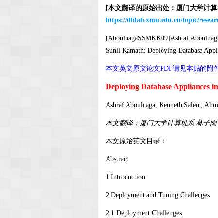
[本文翻译的原始出处：厦门大学计
https://dblab.xmu.edu.cn/topic/resea
[AboulnagaSSMKK09]Ashraf Aboulnaga, 
Sunil Kamath: Deploying Database Appl
本文英文原文论文PDF请见本贴的附
Deploying Database Appliances in
Ashraf Aboulnaga, Kenneth Salem, Ahme
本文翻译：厦门大学计算机系 林子雨
本文原始英文目录：
Abstract
1 Introduction
2 Deployment and Tuning Challenges
2.1 Deployment Challenges