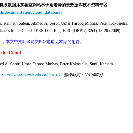
算机系数据库实验室网站林子雨老师的云数据库技术资料专区
rch/documentation/cloud_database
]
Kenneth Salem, Ahmed A. Soror, Umar Farooq Minhas, Peter Kokosielis,
iances in the Cloud. IEEE Data Eng. Bull. (DEBU) 32(1):13-20 (2009).
件，本文中文翻译论文PDF也请见本贴的附件。
 the Cloud
d A. Soror, Umar Farooq Minhas, Peter Kokosielis, Sunil Kamath
（
http://www.cs.xmu.edu.cn/linziyu
） 翻译时间：2010年7月