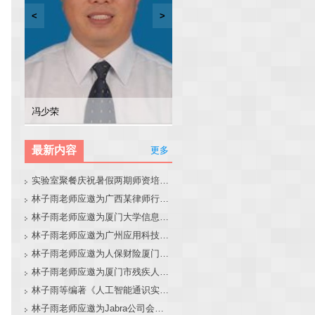
<
>
林子雨
张东站
冯少荣
林文水
最新内容
更多
实验室聚餐庆祝暑假两期师资培训班圆满结束
林子雨老师应邀为广西某律师行业培训班做大模型和智能体讲座
林子雨老师应邀为厦门大学信息学院全国中学生夏令营做大模型讲座
林子雨老师应邀为广州应用科技学院做大模型和智能体讲座
林子雨老师应邀为人保财险厦门分公司做大模型和智能体讲座
林子雨老师应邀为厦门市残疾人联合会做大模型和智能体讲座
林子雨等编著《人工智能通识实践教程》教材官网
林子雨老师应邀为Jabra公司会议做大模型和智能体报告