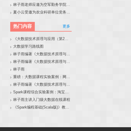
林子雨老师应邀为空军勤务学院做大模型和智能体讲座
夏小云受邀为农业科研单位党务工作者作专题报告
热门内容
更多
《大数据技术原理与应用（第2版）》教材官网
大数据学习路线图
林子雨编著《大数据技术原理与应用（第3版）》教材官网
林子雨编著《大数据技术原理与应用》教材配套大数据软件安装和编程实践指南
林子雨
重磅：大数据课程实验案例：网站用户行为分析（免费共享）
林子雨编著《大数据技术原理与应用（第3版）》教材配套大数据软件安装和编程实践指南
Spark课程综合实验案例：淘宝双11数据分析与预测
林子雨主讲入门级大数据在线课程
《Spark编程基础(Scala版)》教材官网