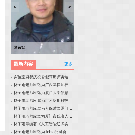
<
>
林子雨
张东站
冯少荣
林文水
最新内容
更多
实验室聚餐庆祝暑假两期师资培训班圆满结束
林子雨老师应邀为广西某律师行业培训班做大模型和智能体讲座
林子雨老师应邀为厦门大学信息学院全国中学生夏令营做大模型讲座
林子雨老师应邀为广州应用科技学院做大模型和智能体讲座
林子雨老师应邀为人保财险厦门分公司做大模型和智能体讲座
林子雨老师应邀为厦门市残疾人联合会做大模型和智能体讲座
林子雨等编著《人工智能通识实践教程》教材官网
林子雨老师应邀为Jabra公司会议做大模型和智能体报告