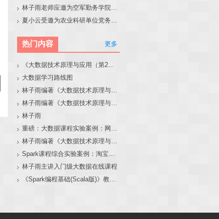
林子雨老师应邀为空军勤务学院做大模型和智能体讲座
夏小云受邀为农业科研单位党务工作者作专题报告
热门内容
更多
《大数据技术原理与应用（第2版）》教材官网
大数据学习路线图
林子雨编著《大数据技术原理与应用（第3版）》教材官网
林子雨编著《大数据技术原理与应用》教材配套大数据软件安装和编程实践指南
林子雨
重磅：大数据课程实验案例：网站用户行为分析（免费共享）
林子雨编著《大数据技术原理与应用（第3版）》教材配套大数据软件安装和编程实践指南
Spark课程综合实验案例：淘宝双11数据分析与预测
林子雨主讲入门级大数据在线课程
《Spark编程基础(Scala版)》教材官网