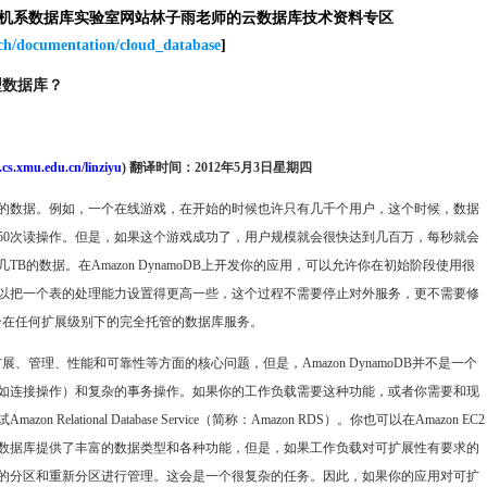
算机系数据库实验室网站林子雨老师的云数据库技术资料专区
rch/documentation/cloud_database
]
系型数据库？
cs.xmu.edu.cn/linziyu
)
翻译时间：
2012
年
5
月
3
日星期四
的数据。例如，一个在线游戏，在开始的时候也许只有几千个用户，这个时候，数据
和50次读操作。但是，如果这个游戏成功了，用户规模就会很快达到几百万，每秒就会
B的数据。在Amazon DynamoDB上开发你的应用，可以允许你在初始阶段使用很
以把一个表的处理能力设置得更高一些，这个过程不需要停止对外服务，更不需要修
供了一个在任何扩展级别下的完全托管的数据库服务。
库扩展、管理、性能和可靠性等方面的核心问题，但是，Amazon DynamoDB并不是一个
如连接操作）和复杂的事务操作。如果你的工作负载需要这种功能，或者你需要和现
lational Database Service（简称：Amazon RDS）。你也可以在Amazon EC2
数据库提供了丰富的数据类型和各种功能，但是，如果工作负载对可扩展性有要求的
的分区和重新分区进行管理。这会是一个很复杂的任务。因此，如果你的应用对可扩