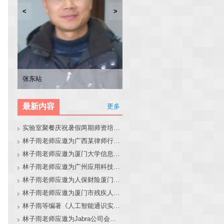
<
>
林子雨
张东站
冯少荣
林文水
最新内容
更多
实验室聚餐庆祝暑假两期师资培训班圆满结束
林子雨老师应邀为广西某律师行业培训班做大模型和智能体讲座
林子雨老师应邀为厦门大学信息学院全国中学生夏令营做大模型讲座
林子雨老师应邀为广州应用科技学院做大模型和智能体讲座
林子雨老师应邀为人保财险厦门分公司做大模型和智能体讲座
林子雨老师应邀为厦门市残疾人联合会做大模型和智能体讲座
林子雨等编著《人工智能通识实践教程》教材官网
林子雨老师应邀为Jabra公司会议做大模型和智能体报告