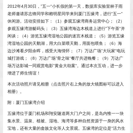
2012年4月30日，”五一“小长假的第一天，数据库实验室林子雨
老师邀请苏志锋同学和赖明星同学来到厦门五缘湾，进行“五一”
休闲游。活动安排如下：（1）参观五缘湾商务运营中心；（2）
参观五缘湾游艇码头；（3）五缘湾海边木栈道上进行”下午茶“并
闲谈；（4）游览五缘湾湿地公园的迷宫木栈道；（5）游览五缘
湾湿地公园的天鹅湖，用大白菜喂天鹅，用面包喂鱼；（6）海
边沙滩看夕阳余晖，感受大海情怀；（7）万达广场”大玩家“电玩
城打游戏；（8）万达广场”骨之味“餐厅共进晚餐；（9）万达广
场万达影城一同观赏电影”黄金大劫案“。通过本次互动，进一步
增进了师生情谊！
本次活动照片请见相册（点击照片右上角的放大镜图标可以进入
相册）。
附：厦门五缘湾介绍
五缘湾位于厦门机场和翔安隧道两大门户之间，是岛内惟一一块
集水景、温泉、植被、湿地、海湾等多种自然资源于一身的风水
宝地，还有大量的畲族文化等人文景观。五缘湾的定位是“活力生