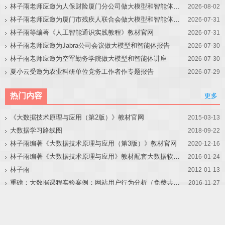
林子雨老师应邀为人保财险厦门分公司做大模型和智能体讲座
2026-08-02
林子雨老师应邀为厦门市残疾人联合会做大模型和智能体讲座
2026-07-31
林子雨等编著《人工智能通识实践教程》教材官网
2026-07-31
林子雨老师应邀为Jabra公司会议做大模型和智能体报告
2026-07-30
林子雨老师应邀为空军勤务学院做大模型和智能体讲座
2026-07-30
夏小云受邀为农业科研单位党务工作者作专题报告
2026-07-29
热门内容
更多
《大数据技术原理与应用（第2版）》教材官网
2015-03-13
大数据学习路线图
2018-09-22
林子雨编著《大数据技术原理与应用（第3版）》教材官网
2020-12-16
林子雨编著《大数据技术原理与应用》教材配套大数据软件安装和编程实践指南
2016-01-24
林子雨
2012-01-13
重磅：大数据课程实验案例：网站用户行为分析（免费共享）
2016-11-27
林子雨编著《大数据技术原理与应用（第3版）》教材配套大数据软件安装和编程实践指南
2020-12-01
Spark课程综合实验案例：淘宝双11数据分析与预测
2017-03-06
林子雨主讲入门级大数据在线课程
2015-11-14