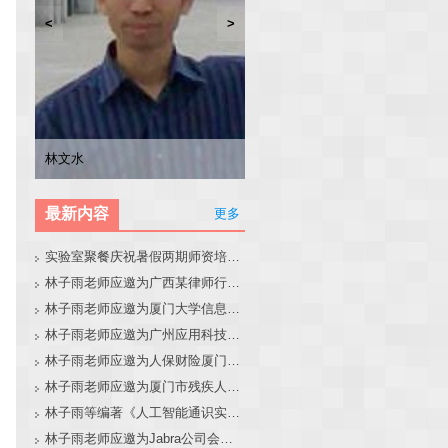
<
>
林子雨
张东站
冯少荣
林文水
最新内容
更多
实验室聚餐庆祝暑假两期师资培训班圆满结束
林子雨老师应邀为广西某律师行业培训班做大模型和智能体讲座
林子雨老师应邀为厦门大学信息学院全国中学生夏令营做大模型讲座
林子雨老师应邀为广州应用科技学院做大模型和智能体讲座
林子雨老师应邀为人保财险厦门分公司做大模型和智能体讲座
林子雨老师应邀为厦门市残疾人联合会做大模型和智能体讲座
林子雨等编著《人工智能通识实践教程》教材官网
林子雨老师应邀为Jabra公司会议做大模型和智能体报告