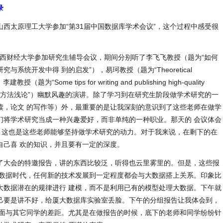
录
1号到山西太原理工大学参加“第31届中国数据库学术会议”，这个过程中感受很
山西财经大学参加研究生辅导会议，期间分别听了李飞飞教授（题为“如何
系统开发中得 到的启发”），易珂教授（题为“Theoretical
李建教授（题为“Some tips for writing and publishing high-quality
术研究方法浅论”）幽默风趣的演讲。除了学习到在研究生阶段做学术研究的一
读，论文 的写作等）外，最重要的是让我深刻的意识到了这些老师在做学
们将学术研究当成一种兴趣爱好，而非单纯的一种职业。那天的 会议体会
”。这也是这些老师能够坚持做学术研究的动力。对于我来说，在剩下的在
自己喜 欢的知识，并且要有一定的深度。
了大会的特邀报告，讲的东西比较泛，听得也云里雾里的。但是，这些报
大数据时代，任何新的技术发展到一定程度都会与大数据搭上关系。印象比
大数据潜在的规律进行 建模，而不是利用已有的模型处理大数据。下午就
己要是讲不好，给厦大数据库实验室丢脸。下午的分组报告让我体会到，
方面与其它同学的差距。尤其是在做报告的时候，底下的老师和同学纷纷针