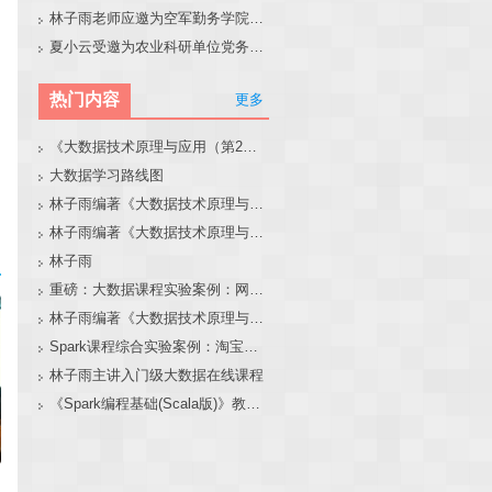
林子雨老师应邀为空军勤务学院做大模型和智能体讲座
夏小云受邀为农业科研单位党务工作者作专题报告
热门内容
更多
《大数据技术原理与应用（第2版）》教材官网
大数据学习路线图
林子雨编著《大数据技术原理与应用（第3版）》教材官网
林子雨编著《大数据技术原理与应用》教材配套大数据软件安装和编程实践指南
林子雨
重磅：大数据课程实验案例：网站用户行为分析（免费共享）
林子雨编著《大数据技术原理与应用（第3版）》教材配套大数据软件安装和编程实践指南
Spark课程综合实验案例：淘宝双11数据分析与预测
林子雨主讲入门级大数据在线课程
《Spark编程基础(Scala版)》教材官网