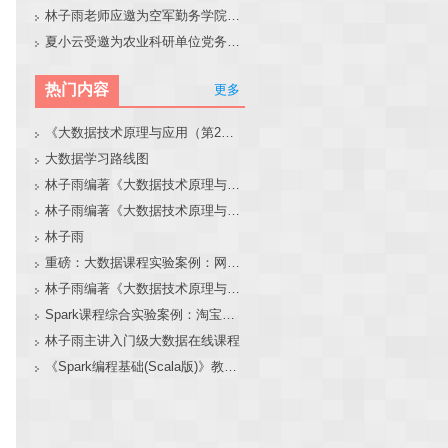
林子雨老师应邀为空军勤务学院做大模型和智能体讲座
夏小云受邀为农业科研单位党务工作者作专题报告
热门内容
更多
《大数据技术原理与应用（第2版）》教材官网
大数据学习路线图
林子雨编著《大数据技术原理与应用（第3版）》教材官网
林子雨编著《大数据技术原理与应用》教材配套大数据软件安装和编程实践指南
林子雨
重磅：大数据课程实验案例：网站用户行为分析（免费共享）
林子雨编著《大数据技术原理与应用（第3版）》教材配套大数据软件安装和编程实践指南
Spark课程综合实验案例：淘宝双11数据分析与预测
林子雨主讲入门级大数据在线课程
《Spark编程基础(Scala版)》教材官网