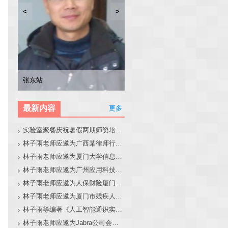
<
>
林子雨
张东站
冯少荣
林文水
最新内容
更多
实验室聚餐庆祝暑假两期师资培训班圆满结束
林子雨老师应邀为广西某律师行业培训班做大模型和智能体讲座
林子雨老师应邀为厦门大学信息学院全国中学生夏令营做大模型讲座
林子雨老师应邀为广州应用科技学院做大模型和智能体讲座
林子雨老师应邀为人保财险厦门分公司做大模型和智能体讲座
林子雨老师应邀为厦门市残疾人联合会做大模型和智能体讲座
林子雨等编著《人工智能通识实践教程》教材官网
林子雨老师应邀为Jabra公司会议做大模型和智能体报告