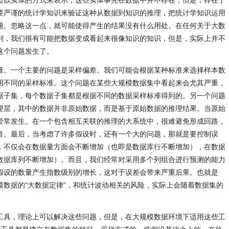
会以实体的方式来表示，这些实体事先在数据中并不存在，但是，存在于
要严谨的统计学知识来验证这种从数据到知识的推理，把统计学知识运用
题。忽略这一点，就可能使得产生的结果没有什么用处。在任何关于大数
到，我们很有可能把数据变成看起来很像知识的知识，但是，实际上并不
这个问题发生了。
量。一个主要的问题是采样偏差。我们可能会根据某种标准来选择样本数
用不同的采样标准。这个问题在某些大规模数据集中看起来会尤其严重，
据子集，每个数据子集都是根据不同的数据采样标准得到的。另一个问题
理层，其中的数据并非原始数据，而是基于原始数据的推理结果。当原始
经常发生。在一个包含相互关联的推理的大系统中，很难避免形成回路，
音。最后，当考虑了许多假设时，还有一个大的问题，那就是要控制误
，不仅会在数据量方面会不断增加（也即是数据库行不断增加），在数据
数据库列不断增加）。而且，我们经常对采用多个列组合进行预测的能力
假设的数量产生指数级别的增长，这对于误差会带来严重后果。也就是
模数据的“大数据定律”，和统计波动相关的风险，实际上会随着数据集的
工具，理论上可以解决这些问题，但是，在大规模数据环境下适用这些工