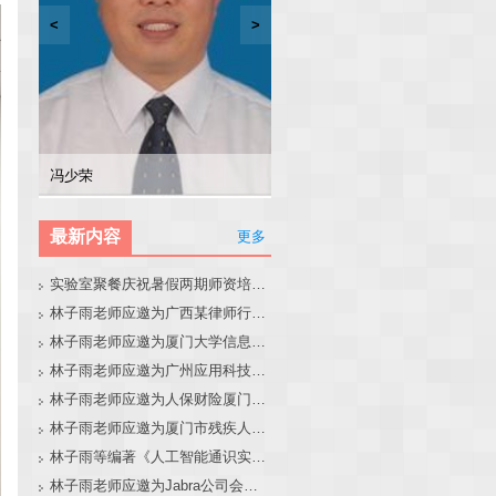
<
>
林子雨
张东站
冯少荣
林文水
最新内容
更多
实验室聚餐庆祝暑假两期师资培训班圆满结束
林子雨老师应邀为广西某律师行业培训班做大模型和智能体讲座
林子雨老师应邀为厦门大学信息学院全国中学生夏令营做大模型讲座
林子雨老师应邀为广州应用科技学院做大模型和智能体讲座
林子雨老师应邀为人保财险厦门分公司做大模型和智能体讲座
林子雨老师应邀为厦门市残疾人联合会做大模型和智能体讲座
林子雨等编著《人工智能通识实践教程》教材官网
林子雨老师应邀为Jabra公司会议做大模型和智能体报告