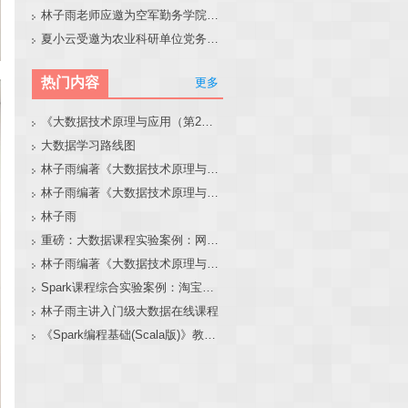
林子雨老师应邀为空军勤务学院做大模型和智能体讲座
夏小云受邀为农业科研单位党务工作者作专题报告
热门内容
更多
《大数据技术原理与应用（第2版）》教材官网
大数据学习路线图
林子雨编著《大数据技术原理与应用（第3版）》教材官网
林子雨编著《大数据技术原理与应用》教材配套大数据软件安装和编程实践指南
林子雨
重磅：大数据课程实验案例：网站用户行为分析（免费共享）
林子雨编著《大数据技术原理与应用（第3版）》教材配套大数据软件安装和编程实践指南
Spark课程综合实验案例：淘宝双11数据分析与预测
林子雨主讲入门级大数据在线课程
《Spark编程基础(Scala版)》教材官网