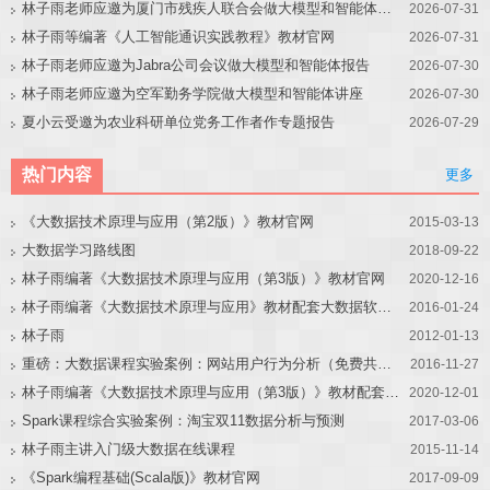
林子雨老师应邀为厦门市残疾人联合会做大模型和智能体讲座
2026-07-31
林子雨等编著《人工智能通识实践教程》教材官网
2026-07-31
林子雨老师应邀为Jabra公司会议做大模型和智能体报告
2026-07-30
林子雨老师应邀为空军勤务学院做大模型和智能体讲座
2026-07-30
夏小云受邀为农业科研单位党务工作者作专题报告
2026-07-29
热门内容
更多
《大数据技术原理与应用（第2版）》教材官网
2015-03-13
大数据学习路线图
2018-09-22
林子雨编著《大数据技术原理与应用（第3版）》教材官网
2020-12-16
林子雨编著《大数据技术原理与应用》教材配套大数据软件安装和编程实践指南
2016-01-24
林子雨
2012-01-13
重磅：大数据课程实验案例：网站用户行为分析（免费共享）
2016-11-27
林子雨编著《大数据技术原理与应用（第3版）》教材配套大数据软件安装和编程实践指南
2020-12-01
Spark课程综合实验案例：淘宝双11数据分析与预测
2017-03-06
林子雨主讲入门级大数据在线课程
2015-11-14
《Spark编程基础(Scala版)》教材官网
2017-09-09