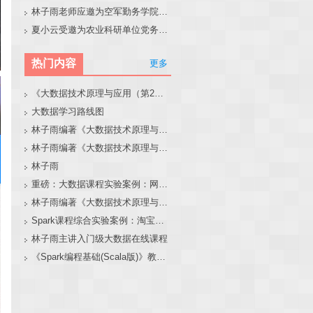
林子雨老师应邀为空军勤务学院做大模型和智能体讲座
夏小云受邀为农业科研单位党务工作者作专题报告
热门内容
更多
《大数据技术原理与应用（第2版）》教材官网
大数据学习路线图
林子雨编著《大数据技术原理与应用（第3版）》教材官网
林子雨编著《大数据技术原理与应用》教材配套大数据软件安装和编程实践指南
林子雨
重磅：大数据课程实验案例：网站用户行为分析（免费共享）
林子雨编著《大数据技术原理与应用（第3版）》教材配套大数据软件安装和编程实践指南
Spark课程综合实验案例：淘宝双11数据分析与预测
林子雨主讲入门级大数据在线课程
《Spark编程基础(Scala版)》教材官网