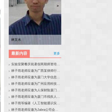
<
>
林子雨
张东站
冯少荣
林文水
最新内容
更多
实验室聚餐庆祝暑假两期师资培训班圆满结束
林子雨老师应邀为广西某律师行业培训班做大模型和智能体讲座
林子雨老师应邀为厦门大学信息学院全国中学生夏令营做大模型讲座
林子雨老师应邀为广州应用科技学院做大模型和智能体讲座
林子雨老师应邀为人保财险厦门分公司做大模型和智能体讲座
林子雨老师应邀为厦门市残疾人联合会做大模型和智能体讲座
林子雨等编著《人工智能通识实践教程》教材官网
林子雨老师应邀为Jabra公司会议做大模型和智能体报告