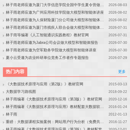
林子雨老师应邀为厦门大学信息学院全国中学生夏令营做大模型讲座
2026-08-03
林子雨老师应邀为广州应用科技学院做大模型和智能体讲座
2026-08-02
林子雨老师应邀为人保财险厦门分公司做大模型和智能体讲座
2026-08-02
林子雨老师应邀为厦门市残疾人联合会做大模型和智能体讲座
2026-07-31
林子雨等编著《人工智能通识实践教程》教材官网
2026-07-31
林子雨老师应邀为Jabra公司会议做大模型和智能体报告
2026-07-30
林子雨老师应邀为空军勤务学院做大模型和智能体讲座
2026-07-30
夏小云受邀为农业科研单位党务工作者作专题报告
2026-07-29
热门内容
更多
《大数据技术原理与应用（第2版）》教材官网
2015-03-13
大数据学习路线图
2018-09-22
林子雨编著《大数据技术原理与应用（第3版）》教材官网
2020-12-16
林子雨编著《大数据技术原理与应用》教材配套大数据软件安装和编程实践指南
2016-01-24
林子雨
2012-01-13
重磅：大数据课程实验案例：网站用户行为分析（免费共享）
2016-11-27
林子雨编著《大数据技术原理与应用（第3版）》教材配套大数据软件安装和编程实践指南
2020-12-01