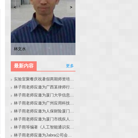
<
>
林子雨
张东站
冯少荣
林文水
最新内容
更多
实验室聚餐庆祝暑假两期师资培训班圆满结束
林子雨老师应邀为广西某律师行业培训班做大模型和智能体讲座
林子雨老师应邀为厦门大学信息学院全国中学生夏令营做大模型讲座
林子雨老师应邀为广州应用科技学院做大模型和智能体讲座
林子雨老师应邀为人保财险厦门分公司做大模型和智能体讲座
林子雨老师应邀为厦门市残疾人联合会做大模型和智能体讲座
林子雨等编著《人工智能通识实践教程》教材官网
林子雨老师应邀为Jabra公司会议做大模型和智能体报告