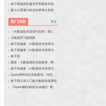
林子雨老师应邀为空军勤务学院做大模型和智能体讲座
夏小云受邀为农业科研单位党务工作者作专题报告
热门内容
更多
《大数据技术原理与应用（第2版）》教材官网
大数据学习路线图
林子雨编著《大数据技术原理与应用（第3版）》教材官网
林子雨编著《大数据技术原理与应用》教材配套大数据软件安装和编程实践指南
林子雨
重磅：大数据课程实验案例：网站用户行为分析（免费共享）
林子雨编著《大数据技术原理与应用（第3版）》教材配套大数据软件安装和编程实践指南
Spark课程综合实验案例：淘宝双11数据分析与预测
林子雨主讲入门级大数据在线课程
《Spark编程基础(Scala版)》教材官网