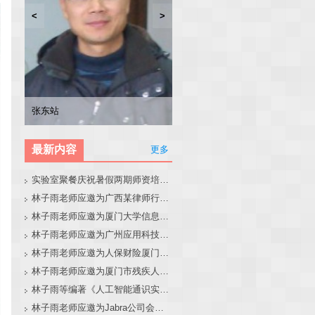
<
>
林子雨
张东站
冯少荣
林文水
最新内容
更多
实验室聚餐庆祝暑假两期师资培训班圆满结束
林子雨老师应邀为广西某律师行业培训班做大模型和智能体讲座
林子雨老师应邀为厦门大学信息学院全国中学生夏令营做大模型讲座
林子雨老师应邀为广州应用科技学院做大模型和智能体讲座
林子雨老师应邀为人保财险厦门分公司做大模型和智能体讲座
林子雨老师应邀为厦门市残疾人联合会做大模型和智能体讲座
林子雨等编著《人工智能通识实践教程》教材官网
林子雨老师应邀为Jabra公司会议做大模型和智能体报告