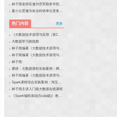
林子雨老师应邀为空军勤务学院做大模型和智能体讲座
夏小云受邀为农业科研单位党务工作者作专题报告
热门内容
更多
《大数据技术原理与应用（第2版）》教材官网
大数据学习路线图
林子雨编著《大数据技术原理与应用（第3版）》教材官网
林子雨编著《大数据技术原理与应用》教材配套大数据软件安装和编程实践指南
林子雨
重磅：大数据课程实验案例：网站用户行为分析（免费共享）
林子雨编著《大数据技术原理与应用（第3版）》教材配套大数据软件安装和编程实践指南
Spark课程综合实验案例：淘宝双11数据分析与预测
林子雨主讲入门级大数据在线课程
《Spark编程基础(Scala版)》教材官网