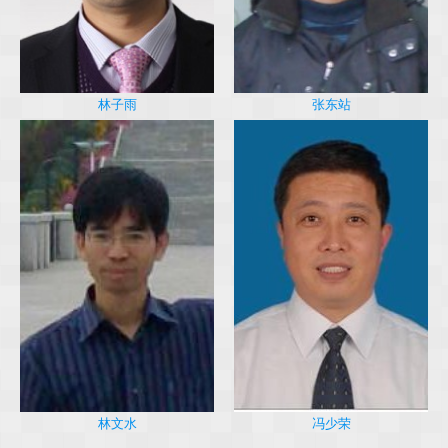
林子雨
张东站
冯少荣
林文水