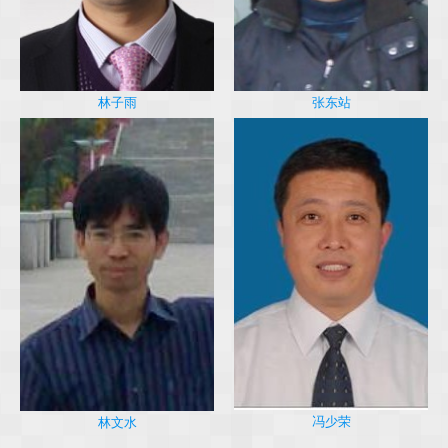
林子雨
张东站
冯少荣
林文水