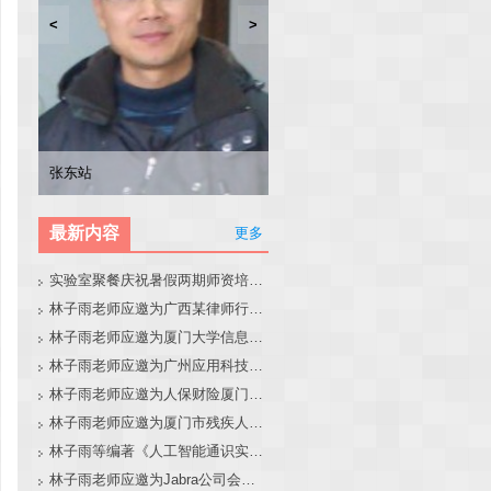
<
>
林子雨
张东站
冯少荣
林文水
最新内容
更多
实验室聚餐庆祝暑假两期师资培训班圆满结束
林子雨老师应邀为广西某律师行业培训班做大模型和智能体讲座
林子雨老师应邀为厦门大学信息学院全国中学生夏令营做大模型讲座
林子雨老师应邀为广州应用科技学院做大模型和智能体讲座
林子雨老师应邀为人保财险厦门分公司做大模型和智能体讲座
林子雨老师应邀为厦门市残疾人联合会做大模型和智能体讲座
林子雨等编著《人工智能通识实践教程》教材官网
林子雨老师应邀为Jabra公司会议做大模型和智能体报告