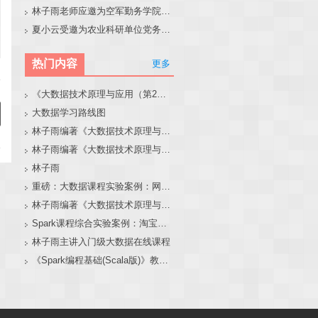
林子雨老师应邀为空军勤务学院做大模型和智能体讲座
夏小云受邀为农业科研单位党务工作者作专题报告
热门内容
更多
《大数据技术原理与应用（第2版）》教材官网
大数据学习路线图
林子雨编著《大数据技术原理与应用（第3版）》教材官网
林子雨编著《大数据技术原理与应用》教材配套大数据软件安装和编程实践指南
林子雨
重磅：大数据课程实验案例：网站用户行为分析（免费共享）
林子雨编著《大数据技术原理与应用（第3版）》教材配套大数据软件安装和编程实践指南
Spark课程综合实验案例：淘宝双11数据分析与预测
林子雨主讲入门级大数据在线课程
《Spark编程基础(Scala版)》教材官网