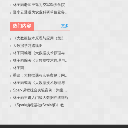
林子雨老师应邀为空军勤务学院做大模型和智能体讲座
夏小云受邀为农业科研单位党务工作者作专题报告
热门内容
更多
《大数据技术原理与应用（第2版）》教材官网
大数据学习路线图
林子雨编著《大数据技术原理与应用（第3版）》教材官网
林子雨编著《大数据技术原理与应用》教材配套大数据软件安装和编程实践指南
林子雨
重磅：大数据课程实验案例：网站用户行为分析（免费共享）
林子雨编著《大数据技术原理与应用（第3版）》教材配套大数据软件安装和编程实践指南
Spark课程综合实验案例：淘宝双11数据分析与预测
林子雨主讲入门级大数据在线课程
《Spark编程基础(Scala版)》教材官网