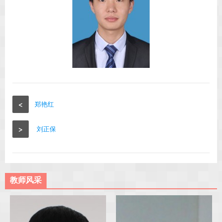
<
郑艳红
>
刘正保
教师风采