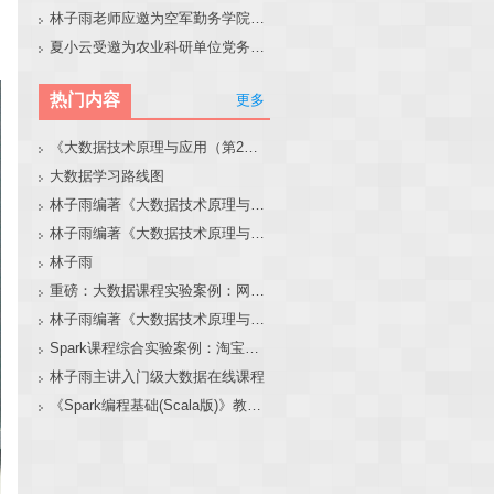
林子雨老师应邀为空军勤务学院做大模型和智能体讲座
夏小云受邀为农业科研单位党务工作者作专题报告
热门内容
更多
《大数据技术原理与应用（第2版）》教材官网
大数据学习路线图
林子雨编著《大数据技术原理与应用（第3版）》教材官网
林子雨编著《大数据技术原理与应用》教材配套大数据软件安装和编程实践指南
林子雨
重磅：大数据课程实验案例：网站用户行为分析（免费共享）
林子雨编著《大数据技术原理与应用（第3版）》教材配套大数据软件安装和编程实践指南
Spark课程综合实验案例：淘宝双11数据分析与预测
林子雨主讲入门级大数据在线课程
《Spark编程基础(Scala版)》教材官网