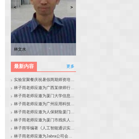
<
>
林子雨
张东站
冯少荣
林文水
最新内容
更多
实验室聚餐庆祝暑假两期师资培训班圆满结束
林子雨老师应邀为广西某律师行业培训班做大模型和智能体讲座
林子雨老师应邀为厦门大学信息学院全国中学生夏令营做大模型讲座
林子雨老师应邀为广州应用科技学院做大模型和智能体讲座
林子雨老师应邀为人保财险厦门分公司做大模型和智能体讲座
林子雨老师应邀为厦门市残疾人联合会做大模型和智能体讲座
林子雨等编著《人工智能通识实践教程》教材官网
林子雨老师应邀为Jabra公司会议做大模型和智能体报告