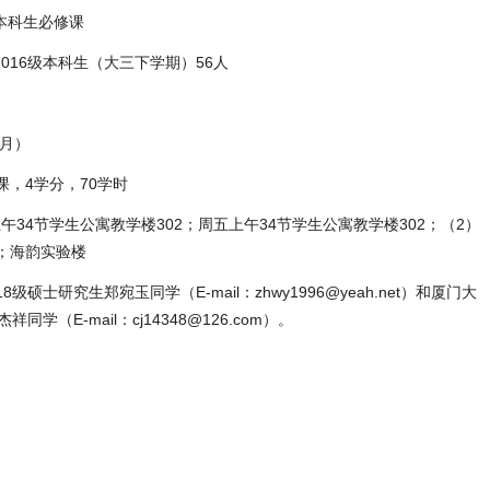
本科生必修课
016级本科生（大三下学期）56人
6月）
课，4学分，70学时
34节学生公寓教学楼302；周五上午34节学生公寓教学楼302；（2）
节 ；海韵实验楼
硕士研究生郑宛玉同学（E-mail：zhwy1996@yeah.net）和厦门大
学（E-mail：cj14348@126.com）。