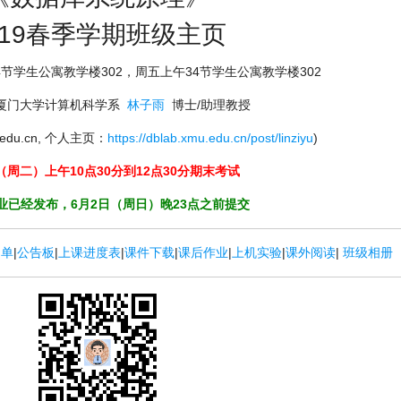
019春季学期班级主页
节学生公寓教学楼302，周五上午34节学生公寓教学楼302
厦门大学计算机科学系
林子雨
博士/助理教授
mu.edu.cn, 个人主页：
https://dblab.xmu.edu.cn/post/linziyu
)
（周二）上午10点30分到12点30分期末考试
业已经发布，6月2日（周日）晚23点之前提交
名单
|
公告板
|
上课进度表
|
课件下载
|
课后作业
|
上机实验
|
课外阅读
|
班级相册