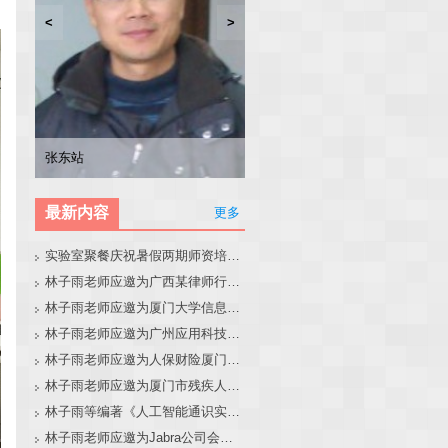
<
>
林子雨
张东站
冯少荣
林文水
最新内容
更多
实验室聚餐庆祝暑假两期师资培训班圆满结束
林子雨老师应邀为广西某律师行业培训班做大模型和智能体讲座
林子雨老师应邀为厦门大学信息学院全国中学生夏令营做大模型讲座
林子雨老师应邀为广州应用科技学院做大模型和智能体讲座
林子雨老师应邀为人保财险厦门分公司做大模型和智能体讲座
林子雨老师应邀为厦门市残疾人联合会做大模型和智能体讲座
林子雨等编著《人工智能通识实践教程》教材官网
林子雨老师应邀为Jabra公司会议做大模型和智能体报告