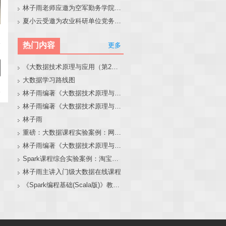
林子雨老师应邀为空军勤务学院做大模型和智能体讲座
夏小云受邀为农业科研单位党务工作者作专题报告
热门内容
更多
《大数据技术原理与应用（第2版）》教材官网
大数据学习路线图
林子雨编著《大数据技术原理与应用（第3版）》教材官网
林子雨编著《大数据技术原理与应用》教材配套大数据软件安装和编程实践指南
林子雨
重磅：大数据课程实验案例：网站用户行为分析（免费共享）
林子雨编著《大数据技术原理与应用（第3版）》教材配套大数据软件安装和编程实践指南
Spark课程综合实验案例：淘宝双11数据分析与预测
林子雨主讲入门级大数据在线课程
《Spark编程基础(Scala版)》教材官网