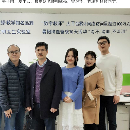
：林子雨、夏小云、蔡炳跃老师和魏亮、曾冠华、程璐和林哲同学。