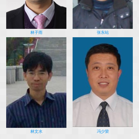
林子雨
张东站
冯少荣
林文水