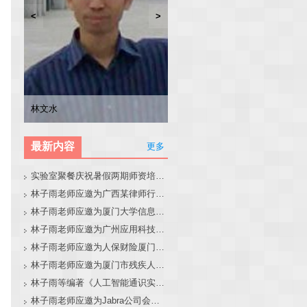
<
>
林子雨
张东站
冯少荣
林文水
最新内容
更多
实验室聚餐庆祝暑假两期师资培训班圆满结束
林子雨老师应邀为广西某律师行业培训班做大模型和智能体讲座
林子雨老师应邀为厦门大学信息学院全国中学生夏令营做大模型讲座
林子雨老师应邀为广州应用科技学院做大模型和智能体讲座
林子雨老师应邀为人保财险厦门分公司做大模型和智能体讲座
林子雨老师应邀为厦门市残疾人联合会做大模型和智能体讲座
林子雨等编著《人工智能通识实践教程》教材官网
林子雨老师应邀为Jabra公司会议做大模型和智能体报告