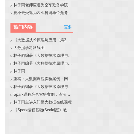
林子雨老师应邀为空军勤务学院做大模型和智能体讲座
夏小云受邀为农业科研单位党务工作者作专题报告
热门内容
更多
《大数据技术原理与应用（第2版）》教材官网
大数据学习路线图
林子雨编著《大数据技术原理与应用（第3版）》教材官网
林子雨编著《大数据技术原理与应用》教材配套大数据软件安装和编程实践指南
林子雨
重磅：大数据课程实验案例：网站用户行为分析（免费共享）
林子雨编著《大数据技术原理与应用（第3版）》教材配套大数据软件安装和编程实践指南
Spark课程综合实验案例：淘宝双11数据分析与预测
林子雨主讲入门级大数据在线课程
《Spark编程基础(Scala版)》教材官网