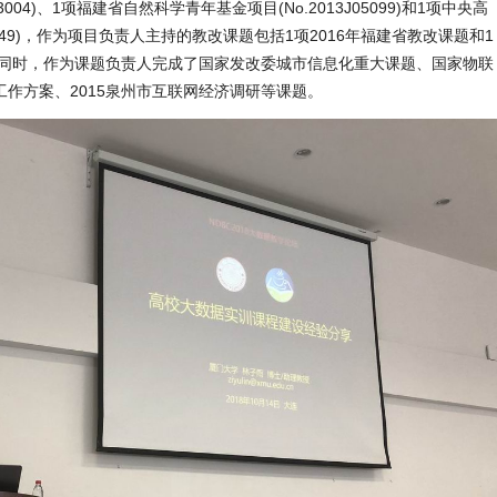
004)、1项福建省自然科学青年基金项目(No.2013J05099)和1项中央高
21049)，作为项目负责人主持的教改课题包括1项2016年福建省教改课题和1
，同时，作为课题负责人完成了国家发改委城市信息化重大课题、国家物联
作方案、2015泉州市互联网经济调研等课题。