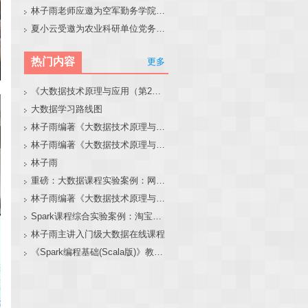
林子雨老师应邀为空军勤务学院做大模型和智能体讲座
夏小云受邀为农业科研单位党务工作者作专题报告
热门内容
更多
《大数据技术原理与应用（第2版）》教材官网
大数据学习路线图
林子雨编著《大数据技术原理与应用（第3版）》教材官网
林子雨编著《大数据技术原理与应用》教材配套大数据软件安装和编程实践指南
林子雨
重磅：大数据课程实验案例：网站用户行为分析（免费共享）
林子雨编著《大数据技术原理与应用（第3版）》教材配套大数据软件安装和编程实践指南
Spark课程综合实验案例：淘宝双11数据分析与预测
林子雨主讲入门级大数据在线课程
《Spark编程基础(Scala版)》教材官网