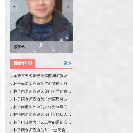
<
>
林子雨
张东站
冯少荣
林文水
最新内容
更多
实验室聚餐庆祝暑假两期师资培训班圆满结束
林子雨老师应邀为广西某律师行业培训班做大模型和智能体讲座
林子雨老师应邀为厦门大学信息学院全国中学生夏令营做大模型讲座
林子雨老师应邀为广州应用科技学院做大模型和智能体讲座
林子雨老师应邀为人保财险厦门分公司做大模型和智能体讲座
林子雨老师应邀为厦门市残疾人联合会做大模型和智能体讲座
林子雨等编著《人工智能通识实践教程》教材官网
林子雨老师应邀为Jabra公司会议做大模型和智能体报告