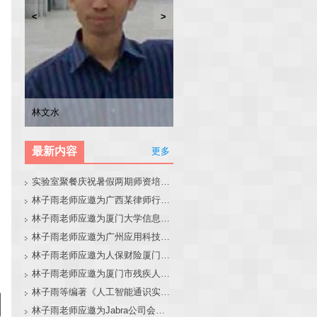
<
>
林子雨
张东站
冯少荣
林文水
最新内容
更多
实验室聚餐庆祝暑假两期师资培训班圆满结束
林子雨老师应邀为广西某律师行业培训班做大模型和智能体讲座
林子雨老师应邀为厦门大学信息学院全国中学生夏令营做大模型讲座
林子雨老师应邀为广州应用科技学院做大模型和智能体讲座
林子雨老师应邀为人保财险厦门分公司做大模型和智能体讲座
林子雨老师应邀为厦门市残疾人联合会做大模型和智能体讲座
林子雨等编著《人工智能通识实践教程》教材官网
林子雨老师应邀为Jabra公司会议做大模型和智能体报告