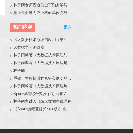
林子雨老师应邀为空军勤务学院做大模型和智能体讲座
夏小云受邀为农业科研单位党务工作者作专题报告
热门内容
更多
《大数据技术原理与应用（第2版）》教材官网
大数据学习路线图
林子雨编著《大数据技术原理与应用（第3版）》教材官网
林子雨编著《大数据技术原理与应用》教材配套大数据软件安装和编程实践指南
林子雨
重磅：大数据课程实验案例：网站用户行为分析（免费共享）
林子雨编著《大数据技术原理与应用（第3版）》教材配套大数据软件安装和编程实践指南
Spark课程综合实验案例：淘宝双11数据分析与预测
林子雨主讲入门级大数据在线课程
《Spark编程基础(Scala版)》教材官网