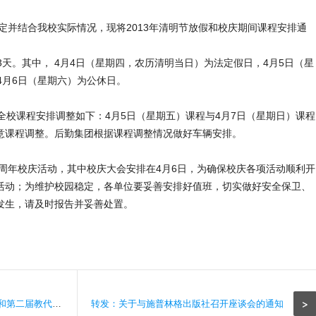
定并结合我校实际情况，现将2013年清明节放假和校庆期间课程安排通
3天。其中， 4月4日（星期四，农历清明当日）为法定假日，4月5日（星
4月6日（星期六）为公休日。
校课程安排调整如下：4月5日（星期五）课程与4月7日（星期日）课程
意课程调整。后勤集团根据课程调整情况做好车辆安排。
周年校庆活动，其中校庆大会安排在4月6日，为确保校庆各项活动顺利开
活动；为维护校园稳定，各单位要妥善安排好值班，切实做好安全保卫、
发生，请及时报告并妥善处置。
>
实验室老师参加全院教职工大会和第二届教代会第5次会议
转发：关于与施普林格出版社召开座谈会的通知