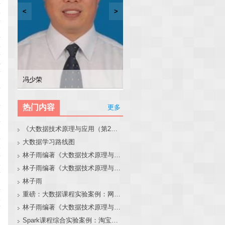
<
>
6
2
5
4
林子雨
张东站
2
冯少荣
林文水
2
热门内容
更多
8
《大数据技术原理与应用（第2版）》教材官网
7
大数据学习路线图
6
林子雨编著《大数据技术原理与应用（第3版）》教材官网
3
林子雨编著《大数据技术原理与应用》教材配套大数据软件安装和编程实践指南
2
林子雨
重磅：大数据课程实验案例：网站用户行为分析（免费共享）
1
林子雨编著《大数据技术原理与应用（第3版）》教材配套大数据软件安装和编程实践指南
Spark课程综合实验案例：淘宝双11数据分析与预测