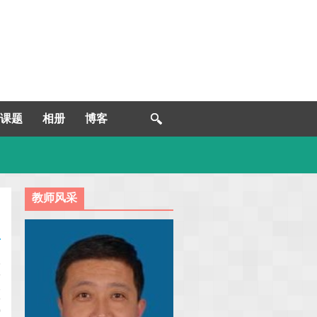
课题
相册
博客
教师风采
3
1
0