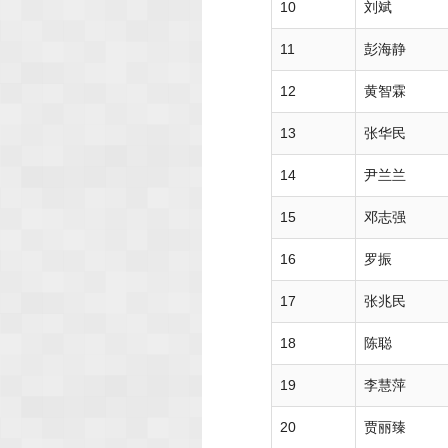
10
刘斌
11
彭海静
12
黄智霖
13
张华民
14
尹兰兰
15
邓志强
16
罗振
17
张兆民
18
陈聪
19
李慧萍
20
贾丽臻