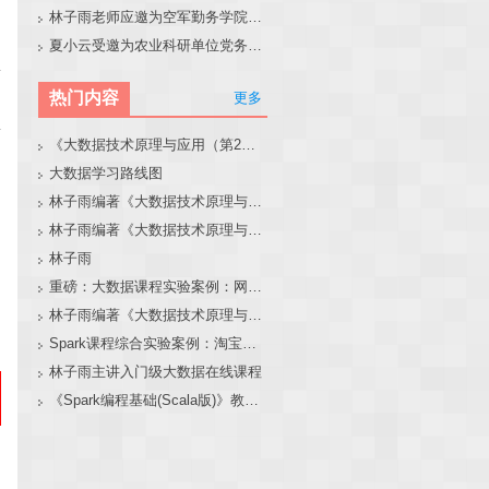
林子雨老师应邀为空军勤务学院做大模型和智能体讲座
夏小云受邀为农业科研单位党务工作者作专题报告
热门内容
更多
《大数据技术原理与应用（第2版）》教材官网
大数据学习路线图
林子雨编著《大数据技术原理与应用（第3版）》教材官网
林子雨编著《大数据技术原理与应用》教材配套大数据软件安装和编程实践指南
林子雨
重磅：大数据课程实验案例：网站用户行为分析（免费共享）
林子雨编著《大数据技术原理与应用（第3版）》教材配套大数据软件安装和编程实践指南
Spark课程综合实验案例：淘宝双11数据分析与预测
林子雨主讲入门级大数据在线课程
《Spark编程基础(Scala版)》教材官网