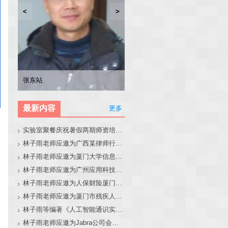
<
>
林子雨
张东站
冯少荣
林文水
最新内容
更多
实验室聚餐庆祝暑假两期师资培训班圆满结束
林子雨老师应邀为广西某律师行业培训班做大模型和智能体讲座
林子雨老师应邀为厦门大学信息学院全国中学生夏令营做大模型讲座
林子雨老师应邀为广州应用科技学院做大模型和智能体讲座
林子雨老师应邀为人保财险厦门分公司做大模型和智能体讲座
林子雨老师应邀为厦门市残疾人联合会做大模型和智能体讲座
林子雨等编著《人工智能通识实践教程》教材官网
林子雨老师应邀为Jabra公司会议做大模型和智能体报告