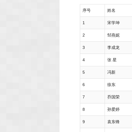
序号
姓名
1
宋学坤
2
邹燕妮
3
李成龙
4
张 星
5
冯新
6
徐东
7
乔国荣
8
孙爱婷
9
袁东锋