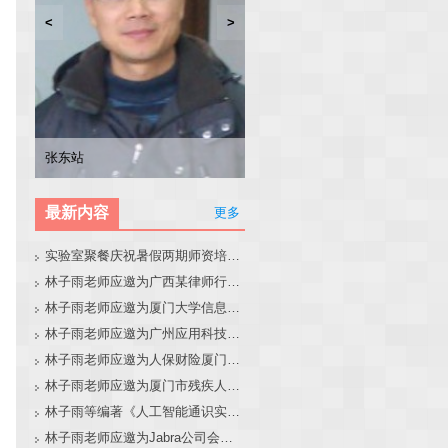
<
>
林子雨
张东站
冯少荣
林文水
最新内容
更多
实验室聚餐庆祝暑假两期师资培训班圆满结束
林子雨老师应邀为广西某律师行业培训班做大模型和智能体讲座
林子雨老师应邀为厦门大学信息学院全国中学生夏令营做大模型讲座
林子雨老师应邀为广州应用科技学院做大模型和智能体讲座
林子雨老师应邀为人保财险厦门分公司做大模型和智能体讲座
林子雨老师应邀为厦门市残疾人联合会做大模型和智能体讲座
林子雨等编著《人工智能通识实践教程》教材官网
林子雨老师应邀为Jabra公司会议做大模型和智能体报告