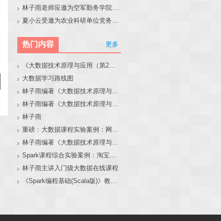
林子雨老师应邀为空军勤务学院做大模型和智能体讲座
夏小云受邀为农业科研单位党务工作者作专题报告
热门内容
更多
《大数据技术原理与应用（第2版）》教材官网
大数据学习路线图
林子雨编著《大数据技术原理与应用（第3版）》教材官网
林子雨编著《大数据技术原理与应用》教材配套大数据软件安装和编程实践指南
林子雨
重磅：大数据课程实验案例：网站用户行为分析（免费共享）
林子雨编著《大数据技术原理与应用（第3版）》教材配套大数据软件安装和编程实践指南
Spark课程综合实验案例：淘宝双11数据分析与预测
林子雨主讲入门级大数据在线课程
《Spark编程基础(Scala版)》教材官网