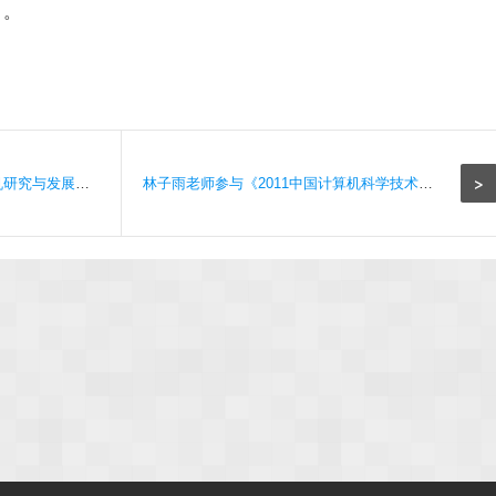
）。
>
数据库实验室1篇论文被《计算机研究与发展》EI期刊录用
林子雨老师参与《2011中国计算机科学技术发展报告》撰写