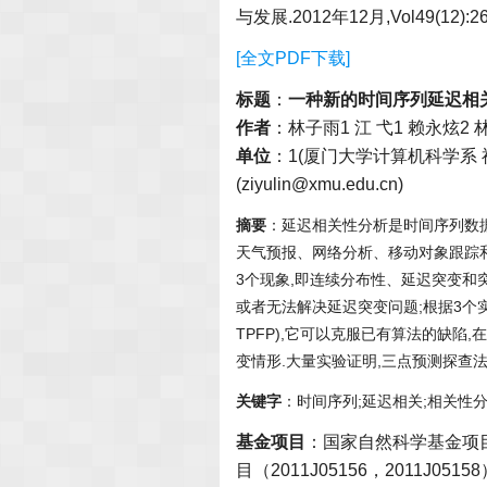
与发展.2012年12月,Vol49(12):26
[全文PDF下载]
标题
：
一种新的时间序列延迟相
作者
：林子雨1 江 弋1 赖永炫2 林
单位
：1(厦门大学计算机科学系 福建
(ziyulin@xmu.edu.cn)
摘要
：延迟相关性分析是时间序列数
天气预报、网络分析、移动对象跟踪
3个现象,即连续分布性、延迟突变和
或者无法解决延迟突变问题;根据3个实验现象,提出
TPFP),它可以克服已有算法的缺
变情形.大量实验证明,三点预测探查
关键字
：时间序列;延迟相关;相关性
基金项目
：国家自然科学基金项目（6
目（2011J05156，2011