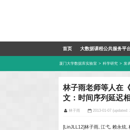
首页
大数据课程公共服务平
厦门大学数据库实验室
>
科学研究
>
发
林子雨老师等人在《
文：时间序列延迟
林子雨
2013-01-07
(updated: 
[LinJLL12]林子雨, 江弋, 