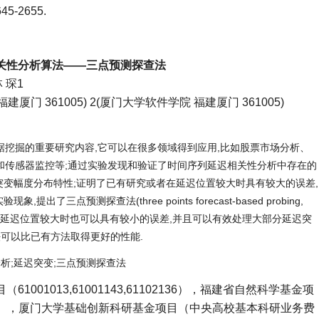
45-2655.
关性分析算法——三点预测探查法
 琛1
厦门 361005) 2(厦门大学软件学院 福建厦门 361005)
据挖掘的重要研究内容,它可以在很多领域得到应用,比如股票市场分析、
和传感器监控等;通过实验发现和验证了时间序列延迟相关性分析中存在的
突变幅度分布特性;证明了已有研究或者在延迟位置较大时具有较大的误差,
了三点预测探查法(three points forecast-based probing,
陷,在延迟位置较大时也可以具有较小的误差,并且可以有效处理大部分延迟突
法可以比已有方法取得更好的性能.
分析;延迟突变;三点预测探查法
1001013,61001143,61102136），福建省自然科学基金项
J05158），厦门大学基础创新科研基金项目（中央高校基本科研业务费