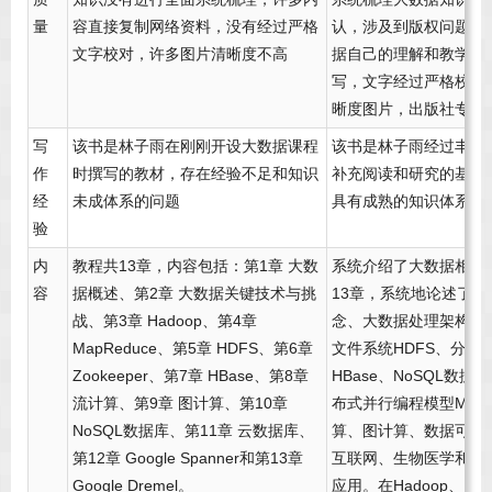
量
容直接复制网络资料，没有经过严格
认，涉及到版权问题，
文字校对，许多图片清晰度不高
据自己的理解和教学实
写，文字经过严格校对
晰度图片，出版社专业
写
该书是林子雨在刚刚开设大数据课程
该书是林子雨经过丰富
作
时撰写的教材，存在经验不足和知识
补充阅读和研究的基础
经
未成体系的问题
具有成熟的知识体系
验
内
教程共13章，内容包括：第1章 大数
系统介绍了大数据相关
容
据概述、第2章 大数据关键技术与挑
13章，系统地论述了
战、第3章 Hadoop、第4章
念、大数据处理架构Ha
MapReduce、第5章 HDFS、第6章
文件系统HDFS、分布
Zookeeper、第7章 HBase、第8章
HBase、NoSQL数
流计算、第9章 图计算、第10章
布式并行编程模型MapR
NoSQL数据库、第11章 云数据库、
算、图计算、数据可视
第12章 Google Spanner和第13章
互联网、生物医学和物
Google Dremel。
应用。在Hadoop、HDF