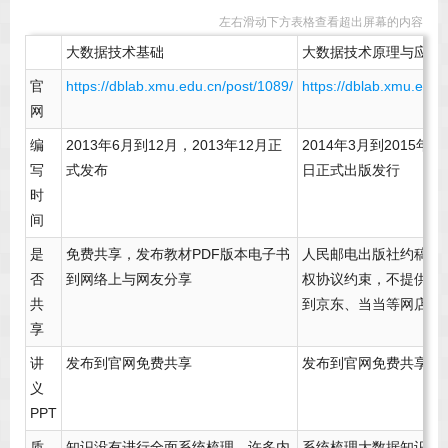
左右滑动下方表格查看超出屏幕的内容
大数据技术基础
大数据技术原理与应用
官
https://dblab.xmu.edu.cn/post/1089/
https://dblab.xmu.edu.
网
编
2013年6月到12月，2013年12月正
2014年3月到2015年3
写
式发布
日正式出版发行
时
间
是
免费共享，发布教材PDF版本电子书
人民邮电出版社约稿并
否
到网络上与网友分享
权协议约束，不提供教
共
到京东、当当等网店购
享
讲
发布到官网免费共享
发布到官网免费共享
义
PPT
质
知识没有进行全面系统梳理，许多内
系统梳理大数据知识，