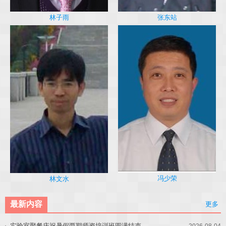
林子雨
张东站
冯少荣
林文水
最新内容
更多
实验室聚餐庆祝暑假两期师资培训班圆满结束
2026-08-04