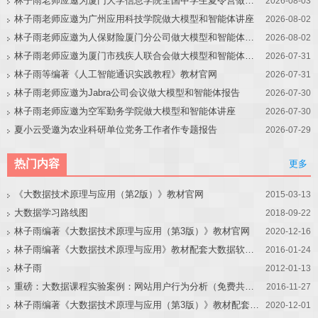
林子雨老师应邀为厦门大学信息学院全国中学生夏令营做大模型讲座
2026-08-03
林子雨老师应邀为广州应用科技学院做大模型和智能体讲座
2026-08-02
林子雨老师应邀为人保财险厦门分公司做大模型和智能体讲座
2026-08-02
林子雨老师应邀为厦门市残疾人联合会做大模型和智能体讲座
2026-07-31
林子雨等编著《人工智能通识实践教程》教材官网
2026-07-31
林子雨老师应邀为Jabra公司会议做大模型和智能体报告
2026-07-30
林子雨老师应邀为空军勤务学院做大模型和智能体讲座
2026-07-30
夏小云受邀为农业科研单位党务工作者作专题报告
2026-07-29
热门内容
更多
《大数据技术原理与应用（第2版）》教材官网
2015-03-13
大数据学习路线图
2018-09-22
林子雨编著《大数据技术原理与应用（第3版）》教材官网
2020-12-16
林子雨编著《大数据技术原理与应用》教材配套大数据软件安装和编程实践指南
2016-01-24
林子雨
2012-01-13
重磅：大数据课程实验案例：网站用户行为分析（免费共享）
2016-11-27
林子雨编著《大数据技术原理与应用（第3版）》教材配套大数据软件安装和编程实践指南
2020-12-01